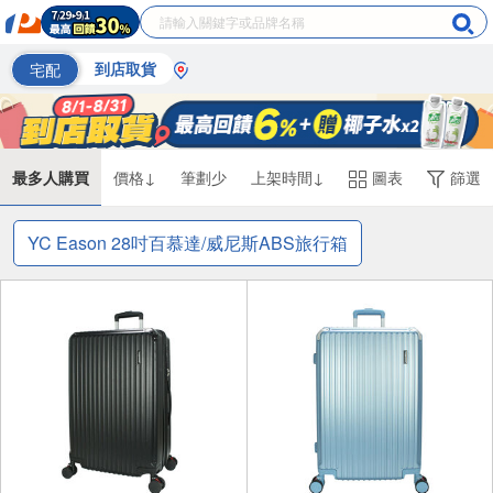
宅配
到店取貨
最多人購買
價格↓
筆劃少
上架時間↓
圖表
篩選
YC Eason 28吋百慕達/威尼斯ABS旅行箱