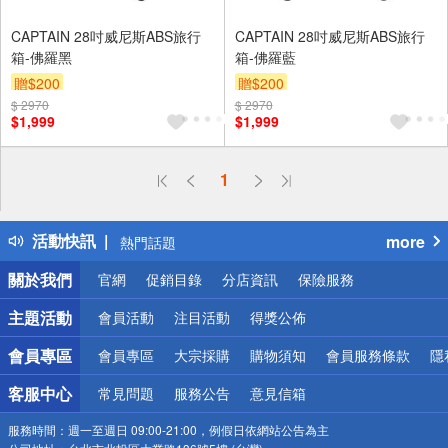
CAPTAIN 28吋威尼斯ABS旅行
CAPTAIN 28吋威尼斯ABS旅行
箱-佛羅黑
箱-佛羅藍
贈$200
贈$200
$ 2970
$ 2970
$1,999
$1,999
偏遠地區配送
1
詐騙網頁！請小心！
得獎公告
活動快訊
more
熱門話題
銀行優惠
關於我們
官網
促銷目錄
分店資訊
保險服務
偏遠地區配送
詐騙網頁！請小心！
主題活動
會員活動
注目活動
得獎公佈
會員專區
會員專區
大宗採購
購物須知
會員服務條款
隱
客服中心
常見問題
服務公告
意見信箱
服務時間：
週一至週日 09:00-21:00，例假日依網站公告為主