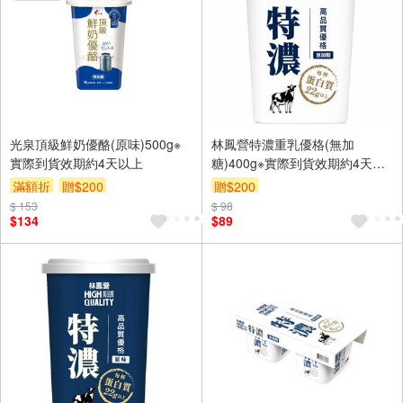
光泉頂級鮮奶優酪(原味)500g※
林鳳營特濃重乳優格(無加
實際到貨效期約4天以上
糖)400g※實際到貨效期約4天以
上
滿額折
贈$200
贈$200
$ 153
$ 98
$134
$89