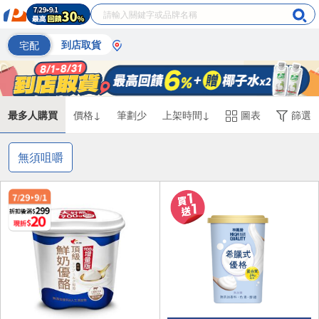
宅配
到店取貨
最多人購買
價格↓
筆劃少
上架時間↓
圖表
篩選
無須咀嚼