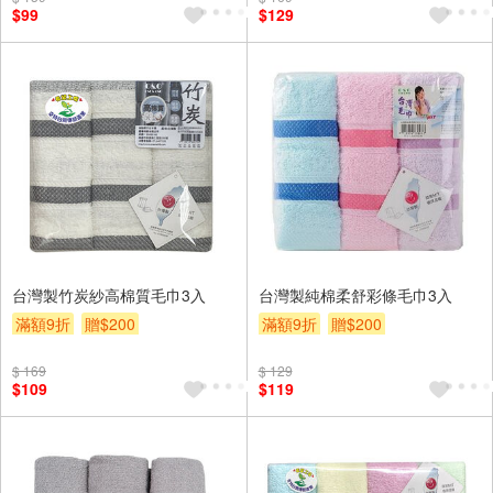
$99
$129
台灣製竹炭紗高棉質毛巾3入
台灣製純棉柔舒彩條毛巾3入
滿額9折
贈$200
滿額9折
贈$200
$ 169
$ 129
$109
$119