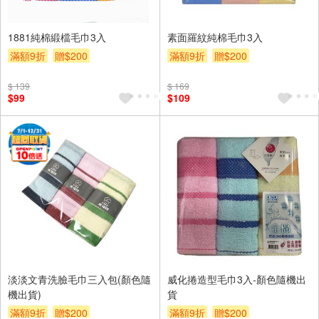
1881純棉緞檔毛巾3入
素面羅紋純棉毛巾3入
滿額9折
贈$200
滿額9折
贈$200
$ 139
$ 169
$99
$109
淡淡文青洗臉毛巾三入包(顏色隨
威化捲造型毛巾3入-顏色隨機出
機出貨)
貨
滿額9折
贈$200
滿額9折
贈$200