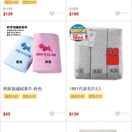
滿額9折
贈$200
$ 169
$ 229
$129
$189
狗家族繡絨童巾-粉色
1881竹炭毛巾3入
滿額9折
贈$200
滿額9折
贈$200
$45
$139