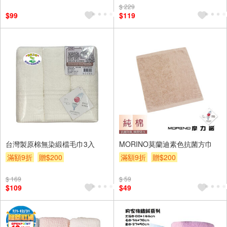
$ 229
$99
$119
台灣製原棉無染緞檔毛巾3入
MORINO莫蘭迪素色抗菌方巾
滿額9折
贈$200
滿額9折
贈$200
$ 169
$ 59
$109
$49