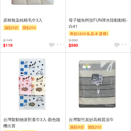
原棉無染純棉毛巾3入
母子鱷魚蚵技FUN彈水陸動動鞋-
白41
滿額9折
贈$200
專館(800免基本運費)
$ 149
$ 690
滿額9折
贈$200
$119
$590
台灣製動物派對童巾3入-顏色隨
台灣製竹炭紗高棉質浴巾
機出貨
滿額9折
贈$200