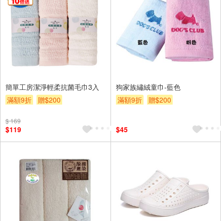
簡單工房潔淨輕柔抗菌毛巾3入
狗家族繡絨童巾-藍色
滿額9折
贈$200
滿額9折
贈$200
$ 169
$119
$45