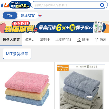
宅配
到店取貨
最多人購買
價格↓
筆劃少
上架時間↓
圖表
篩選
MIT微笑標章