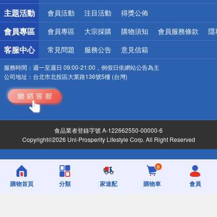
詐騙網頁！請小心！
主題活動
會員活動
注目活動
得獎公佈
會員專區
會員專區
大宗採購
購物須知
會員服務條款
隱
客服中心
常見問題
服務公告
意見信箱
服務時間：
週一至週日 09:00-21:00，例假日依網站公告為主
公司地址：
台北市北投區大業路136號5樓 (台灣)
食品業者登錄字號 A-122662550-00000-6
Copyright©2026 Uni-Prosperity Lifestyle Corp. All Right Reserved
0
購物首頁
分類
家速配
購物車
會員