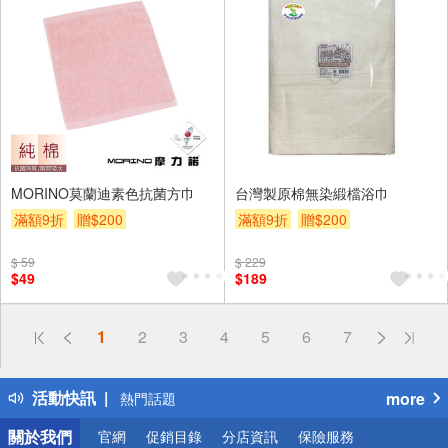
MORINO莫蘭迪素色抗菌方巾
台灣製原棉無染緞檔浴巾
滿額9折
贈$200
滿額9折
贈$200
$ 59
$ 229
$49
$189
偏遠地區配送
1
2
3
4
5
6
7
詐騙網頁！請小心！
得獎公告
活動快訊
more
熱門話題
銀行優惠
關於我們
官網
促銷目錄
分店資訊
保險服務
偏遠地區配送