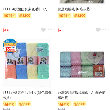
TELITA抗菌防臭素色毛巾3入
雙層緞檔毛巾-暗灰藍
滿額9折
贈$200
滿額9折
贈$200
$149
$79
1881純棉素色毛巾4入(顏色隨機
台灣製鎖環緞檔童巾4入-顏色隨
出貨)
機出貨
滿額9折
贈$200
滿額9折
贈$200
$ 139
$ 169