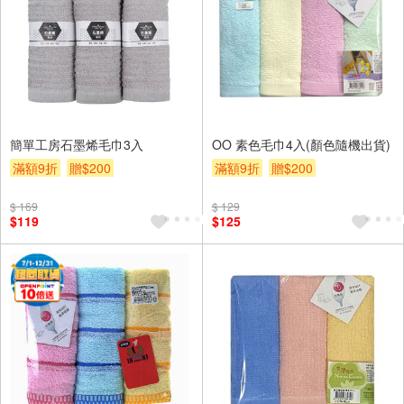
簡單工房石墨烯毛巾3入
OO 素色毛巾4入(顏色隨機出貨)
滿額9折
贈$200
滿額9折
贈$200
$ 169
$ 129
$119
$125