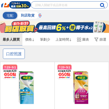
宅配
到店取貨
最多人購買
價格↓
筆劃少
上架時間↓
圖表
篩選
口腔照護