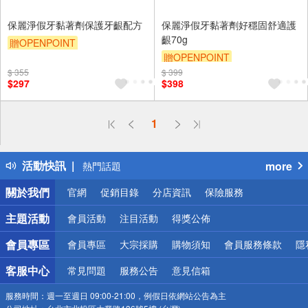
保麗淨假牙黏著劑保護牙齦配方
保麗淨假牙黏著劑好穩固舒適護
齦70g
贈OPENPOINT
贈OPENPOINT
贈OPENPOINT
$ 355
$ 399
贈OPENPOINT
贈OPENPOINT
贈$200
$297
$398
贈OPENPOINT
贈$200
偏遠地區配送
1
詐騙網頁！請小心！
得獎公告
活動快訊
more
熱門話題
銀行優惠
關於我們
官網
促銷目錄
分店資訊
保險服務
偏遠地區配送
詐騙網頁！請小心！
主題活動
會員活動
注目活動
得獎公佈
會員專區
會員專區
大宗採購
購物須知
會員服務條款
隱
客服中心
常見問題
服務公告
意見信箱
服務時間：
週一至週日 09:00-21:00，例假日依網站公告為主