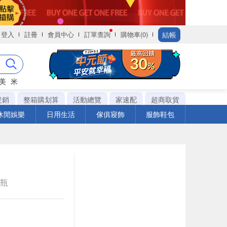
結帳
登入
註冊
會員中心
訂單查詢
購物車(0)
美
米
促銷
整箱購划算
活動總覽
家速配
超商取貨
休閒娛樂
日用生活
傢俱寢飾
服飾鞋包
e瓶