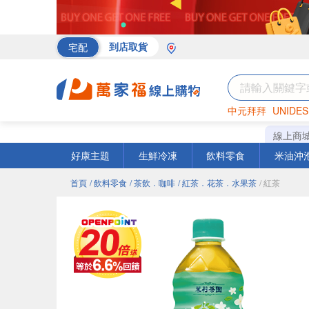
宅配
到店取貨
中元拜拜
UNIDES
海苔
巧克力
罐頭
線上商
好康主題
生鮮冷凍
飲料零食
米油沖
首頁
/ 飲料零食
/ 茶飲．咖啡
/ 紅茶．花茶．水果茶
/ 紅茶