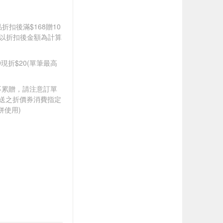
品折扣後滿$168贈10
饋皆以折扣後金額為計算
99現折$20(單筆最高
筆不累贈，請注意訂單
贈送之折價券消費指定
併使用)