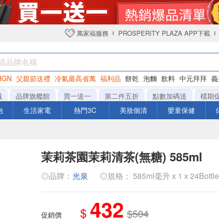
萬家福服務
PROSPERITY PLAZA APP下載
IGN
父親節送禮
冷氣最高省萬
福利品
餅乾
泡麵
飲料
中元拜拜
義
衛生紙
城
品牌旗艦館
買一送一
第二件五折
點數加碼送
檔期
泡
生活家電
熱門3C
美妝個清
嬰童保健
茉莉茶園茉莉清茶(無糖) 585ml
◎品牌：
光泉
◎規格： 585ml毫升 x 1 x 24Bottl
432
$
$504
促銷價