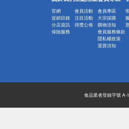
詐騙網頁！
官網
會員活動
會員專區
促銷目錄
注目活動
大宗採購
分店資訊
得獎公佈
購物須知
保險服務
會員服務條款
隱私權政策
退貨須知
食品業者登錄字號 A-122