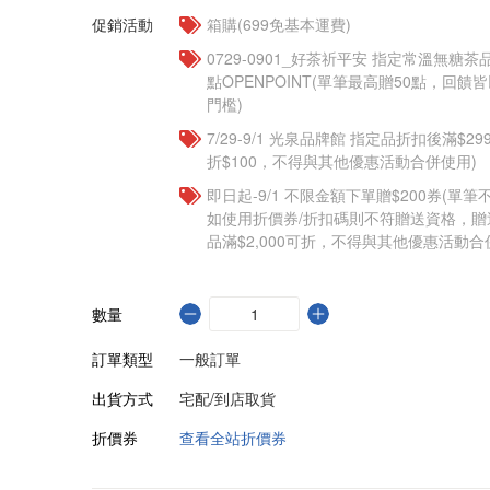
促銷活動
箱購(699免基本運費)
​​0729-0901_好茶祈平安 指定常溫無糖茶
點OPENPOINT(單筆最高贈50點，回
門檻)
7/29-9/1 光泉品牌館 指定品折扣後滿$2
折$100，不得與其他優惠活動合併使用)
即日起-9/1 不限金額下單贈$200券(單
如使用折價券/折扣碼則不符贈送資格，
品滿$2,000可折，不得與其他優惠活動合
數量
訂單類型
一般訂單
出貨方式
宅配/到店取貨
折價券
查看全站折價券