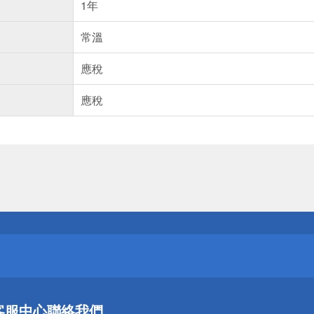
1年
常溫
應稅
應稅
送
請小心！
送
客服中心
聯絡我們