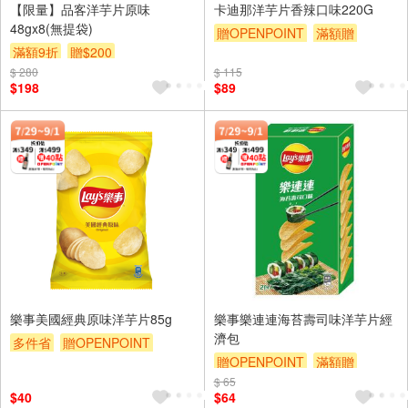
【限量】品客洋芋片原味
卡迪那洋芋片香辣口味220G
48gx8(無提袋)
贈OPENPOINT
滿額贈
滿額9折
贈$200
滿額9折
贈$200
$ 280
$ 115
$198
$89
樂事美國經典原味洋芋片85g
樂事樂連連海苔壽司味洋芋片經
濟包
多件省
贈OPENPOINT
贈OPENPOINT
滿額贈
滿額贈
滿額9折
贈$200
$ 65
滿額9折
贈$200
$40
$64