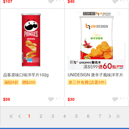
$107
$40
品客原味口味洋芋片102g
UNIDESIGN 唐辛子風味洋芋片
滿額9折
贈$200
第三件免費(請選3件)
贈OPENPOINT
滿額9折
贈$200
$59
$30
偏遠地區配送
1
2
3
4
5
6
7
詐騙網頁！請小心！
得獎公告