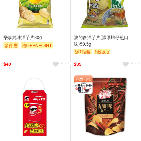
樂事純味洋芋片80g
波的多洋芋片(濃厚蚵仔煎口
味)59.5g
多件省
贈OPENPOINT
滿額9折
贈$200
滿額贈
滿額9折
贈$200
$40
$35