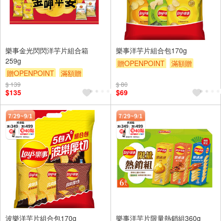
樂事金光閃閃洋芋片組合箱
樂事洋芋片組合包170g
259g
贈OPENPOINT
滿額贈
贈OPENPOINT
滿額贈
滿額9折
贈$200
滿額9折
贈$200
$ 139
$ 80
$135
$69
波樂洋芋片組合包170g
樂事洋芋片限量熱銷組360g