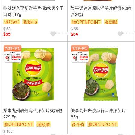
咔辣姆久平切洋芋片-勁辣唐辛子
樂事樂連連原味洋芋片經濟包(內
口味117g
含2包)
滿額9折
贈$200
贈OPENPOINT
滿額贈
$ 68
$ 65
滿額9折
贈$200
$55
$64
樂事九州岩燒海苔洋芋片夾鏈包
樂事九州岩燒海苔口味洋芋片
229.5g
85g
贈OPENPOINT
滿額贈
多件省
贈OPENPOINT
滿額9折
贈$200
滿額贈
滿額9折
贈$200
$ 108