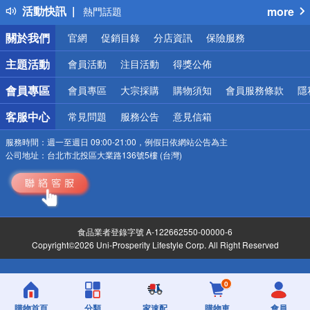
活動快訊
more
熱門話題
銀行優惠
關於我們
官網
促銷目錄
分店資訊
保險服務
偏遠地區配送
詐騙網頁！請小心！
主題活動
會員活動
注目活動
得獎公佈
會員專區
會員專區
大宗採購
購物須知
會員服務條款
隱
客服中心
常見問題
服務公告
意見信箱
服務時間：
週一至週日 09:00-21:00，例假日依網站公告為主
公司地址：
台北市北投區大業路136號5樓 (台灣)
食品業者登錄字號 A-122662550-00000-6
Copyright©2026 Uni-Prosperity Lifestyle Corp. All Right Reserved
0
購物首頁
分類
家速配
購物車
會員