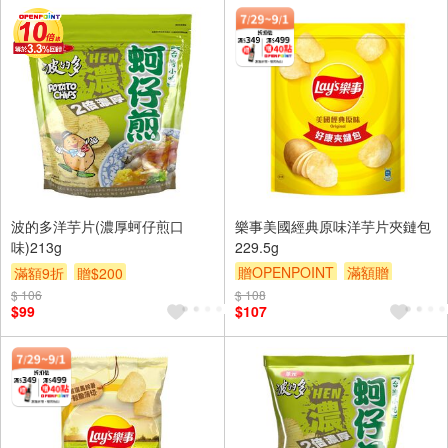
波的多洋芋片(濃厚蚵仔煎口
樂事美國經典原味洋芋片夾鏈包
味)213g
229.5g
贈OPENPOINT
滿額贈
滿額9折
贈$200
滿額9折
贈$200
$ 106
$ 108
$99
$107