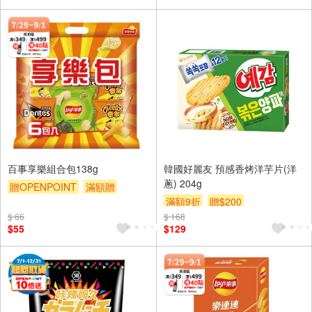
百事享樂組合包138g
韓國好麗友 預感香烤洋芋片(洋
蔥) 204g
贈OPENPOINT
滿額贈
滿額9折
贈$200
滿額9折
贈$200
$ 66
$ 168
$55
$129