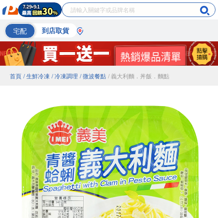
宅配
到店取貨
首頁
/ 生鮮冷凍
/ 冷凍調理
/ 微波餐點
/ 義大利麵．丼飯．麵點