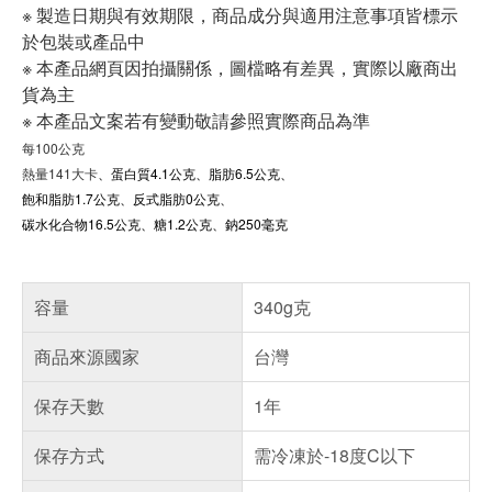
※ 製造日期與有效期限，商品成分與適用注意事項皆標示
於包裝或產品中
※ 本產品網頁因拍攝關係，圖檔略有差異，實際以廠商出
貨為主
※ 本產品文案若有變動敬請參照實際商品為準
每100公克
熱量141大卡
、
蛋白質4.1公克、脂肪6.5公克、
飽和脂肪1.7公克、反式脂肪0公克、
碳水化合物16.5公克、糖1.2公克、鈉250毫克
容量
340g克
商品來源國家
台灣
保存天數
1年
保存方式
需冷凍於-18度C以下