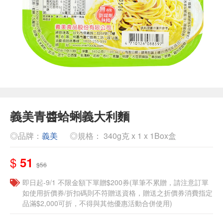
義美青醬蛤蜊義大利麵
◎品牌：
義美
◎規格： 340g克 x 1 x 1Box盒
$
51
$56
即日起-9/1 不限金額下單贈$200券(單筆不累贈，請注意訂單
如使用折價券/折扣碼則不符贈送資格，贈送之折價券消費指定
品滿$2,000可折，不得與其他優惠活動合併使用)