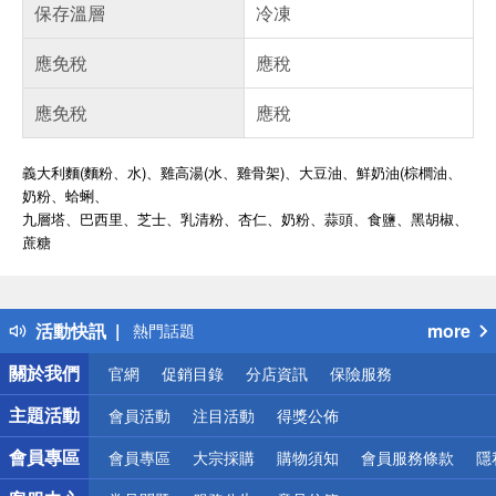
保存溫層
冷凍
應免稅
應稅
應免稅
應稅
義大利麵(麵粉、水)、雞高湯(水、雞骨架)、大豆油、鮮奶油(棕櫚油、
奶粉
、蛤蜊、
九層塔
、巴西里、芝士、乳清粉、杏仁、奶粉、蒜頭、食鹽
、黑胡椒、
蔗糖
偏遠地區配送
詐騙網頁！請小心！
得獎公告
活動快訊
more
熱門話題
銀行優惠
關於我們
官網
促銷目錄
分店資訊
保險服務
偏遠地區配送
詐騙網頁！請小心！
主題活動
會員活動
注目活動
得獎公佈
會員專區
會員專區
大宗採購
購物須知
會員服務條款
隱