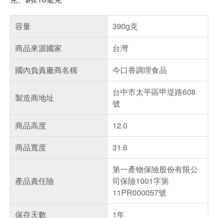
容量
390g克
商品來源國家
台灣
國內負責廠商名稱
今口香調理食品
台中市太平區甲堤路608
製造商地址
號
商品高度
12.0
商品寬度
31.6
第一產物保險股份有限公
產品責任險
司保險1001字第
11PR000057號
保存天數
1年