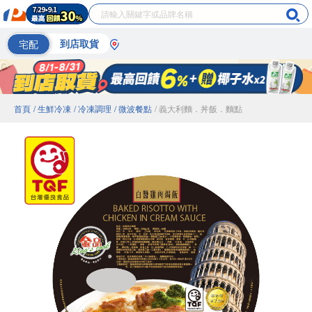
宅配
到店取貨
首頁
/ 生鮮冷凍
/ 冷凍調理
/ 微波餐點
/ 義大利麵．丼飯．麵點