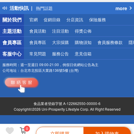
得獎公告
活動快訊
more
熱門話題
銀行優惠
關於我們
官網
促銷目錄
分店資訊
保險服務
偏遠地區配送
詐騙網頁！請小心！
主題活動
會員活動
注目活動
得獎公佈
會員專區
會員專區
大宗採購
購物須知
會員服務條款
隱
客服中心
常見問題
服務公告
意見信箱
服務時間：
週一至週日 09:00-21:00，例假日依網站公告為主
公司地址：
台北市北投區大業路136號5樓 (台灣)
食品業者登錄字號 A-122662550-00000-6
Copyright©2026 Uni-Prosperity Lifestyle Corp. All Right Reserved
0
立即購買
加入購物車