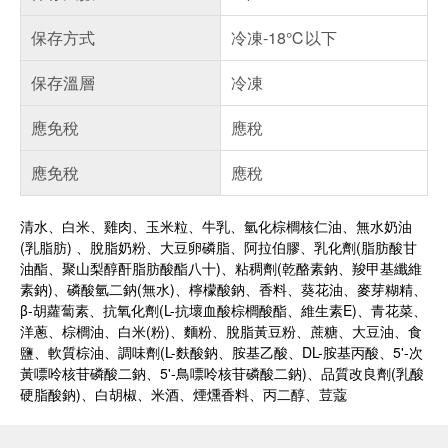
保存方式
冷凍-18℃以下
保存溫層
冷凍
應免稅
應稅
應免稅
應稅
清水、白米、雞肉、玉米粒、牛乳、氫化棕櫚核仁油、無水奶油
(乳脂肪) 、脫脂奶粉、大豆卵磷脂、阿拉伯膠、乳化劑(脂肪酸甘
油酯、聚山梨醇酐脂肪酸酯八十)、粘稠劑(乾酪素鈉、羧甲基纖維
素鈉)、磷酸氫二鈉(無水)、檸檬酸鈉、香料、葵花油、麥芽糊精、
β-胡蘿蔔素、抗氧化劑(L-抗壞血酸棕櫚酸酯、維生素E)、青花菜、
洋蔥、棕櫚油、白米(粉)、麵粉、脫脂黃豆粉、蔗糖、大豆油、食
鹽、軟質棕油、調味劑(L-麩酸鈉、胺基乙酸、DL-胺基丙酸、5'-次
黃嘌呤核苷磷酸二鈉、5'-鳥嘌呤核苷磷酸二鈉)、品質改良劑(乳酸
硬脂酸鈉)、白胡椒、米酒、煙燻香料、丙二醇、荳蔻
偏遠地區配送
詐騙網頁！請小心！