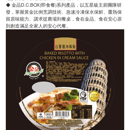
◆ 金品D.C.BOX(即食餐)系列產品，以五星級主廚團隊研
發，掌握黃金比例烹調技術、急速泠凍保水保鮮、覆熱保
留原味能力、講求從農場到餐桌，食在金品、食在安心原
則創造滿足全家人的安心代餐。