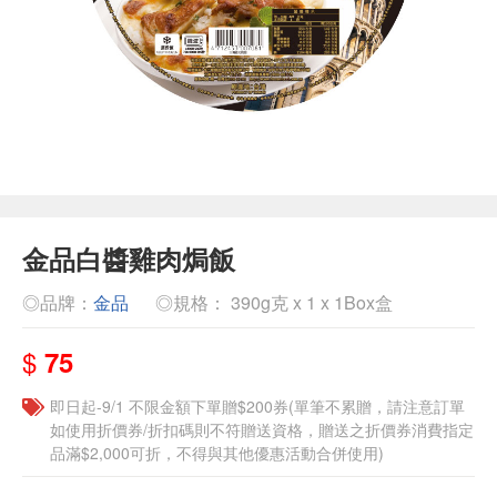
金品白醬雞肉焗飯
◎品牌：
金品
◎規格： 390g克 x 1 x 1Box盒
$
75
即日起-9/1 不限金額下單贈$200券(單筆不累贈，請注意訂單
如使用折價券/折扣碼則不符贈送資格，贈送之折價券消費指定
品滿$2,000可折，不得與其他優惠活動合併使用)