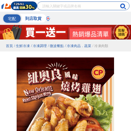
宅配
到店取貨
首頁
/ 生鮮冷凍
/ 冷凍調理
/ 微波餐點
/ 冷凍肉品．蔬菜
/ 冷凍肉類