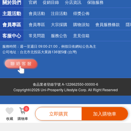
關於我們
官網
促銷目錄
分店資訊
保險服務
偏遠地區配送
詐騙網頁！請小心！
主題活動
會員活動
注目活動
得獎公佈
會員專區
會員專區
大宗採購
購物須知
會員服務條款
隱
客服中心
常見問題
服務公告
意見信箱
服務時間：
週一至週日 09:00-21:00，例假日依網站公告為主
公司地址：
台北市北投區大業路136號5樓 (台灣)
食品業者登錄字號 A-122662550-00000-6
Copyright©2026 Uni-Prosperity Lifestyle Corp. All Right Reserved
0
立即購買
加入購物車
收藏
購物車