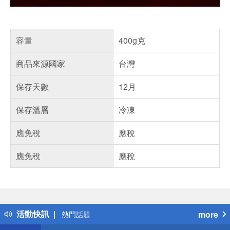
容量
400g克
商品來源國家
台灣
保存天數
12月
保存溫層
冷凍
應免稅
應稅
應免稅
應稅
偏遠地區配送
詐騙網頁！請小心！
得獎公告
活動快訊
more
熱門話題
銀行優惠