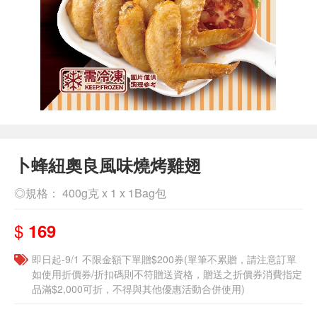
卜蜂紐奧良風味燒烤雞翅
◎規格： 400g克 x 1 x 1Bag包
$
169
即日起-9/1 不限金額下單贈$200券(單筆不累贈，請注意訂單
如使用折價券/折扣碼則不符贈送資格，贈送之折價券消費指定
品滿$2,000可折，不得與其他優惠活動合併使用)