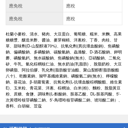
應免稅
應稅
應免稅
應稅
杜蘭小麥粉、清水、豬肉、大豆蛋白、葡萄糖、糯米、米麴、高果
糖糖漿、釀造米酢、醬油、麥芽糊精、洋蔥粉、丁香、肉桂、甘
草、甜味劑(D-山梨醇液70%)、抗氧化劑(異抗壞血酸鈉)、焦磷酸
鈉、偏磷酸鈉、多磷酸鈉、碳酸氫鈉、蟲漆酸、D-酒石酸鈉、鉀明
礬、磷酸氫鈣、無水碳酸鈉、焦磷酸鈉(無水)、亞硝酸鈉、二氧化
矽、牛乳、氫化棕櫚核仁油、無水奶油(乳脂肪) 、脫脂奶粉、大豆
卵磷脂、阿拉伯膠、乳化劑(脂肪酸甘油酯、聚山梨醇酐脂肪酸酯
八十)、乾酪素鈉、羧甲基纖維素鈉、磷酸氫二鈉(無水)、檸檬酸
鈉、葵花油、β-胡蘿蔔素、抗氧化劑(L-抗壞血酸棕櫚酸酯、維生素
E)、玉米粒、青花菜、洋蔥、棕櫚油、白米(粉)、麵粉、脫脂黃豆
粉、蔗糖、食鹽、調味劑(L-麩酸鈉、胺基乙酸、DL-胺基丙酸、5'-
次黃嘌呤核苷磷酸二鈉、5'-鳥嘌呤核苷磷酸二鈉、琥珀酸二鈉）、
香料、白胡椒、荳蔻
偏遠地區配送
詐騙網頁！請小心！
得獎公告