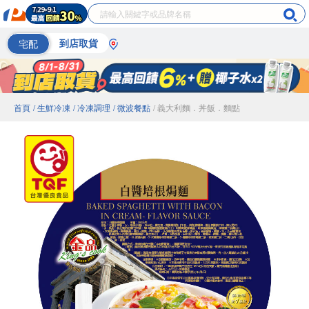
宅配
到店取貨
首頁
/ 生鮮冷凍
/ 冷凍調理
/ 微波餐點
/ 義大利麵．丼飯．麵點