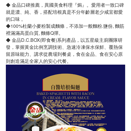
◆ 金品口碑推薦，異國美食料理『焗』。愛用者一致口碑
就是濃、純、香，搭配培根真是不分年齡層老少咸宜都愛
的口味 。
◆100%杜蘭小麥粉製成麵條，不添加一般麵粉.鹽份, 麵筋
裡滿滿高蛋白質, 麵條Q彈。
◆ 金品D.C.BOX(即食餐)系列產品，以五星級主廚團隊研
發，掌握黃金比例烹調技術、急速泠凍保水保鮮、覆熱保
留原味能力、講求從農場到餐桌，食在金品、食在安心原
則創造滿足全家人的安心代餐。