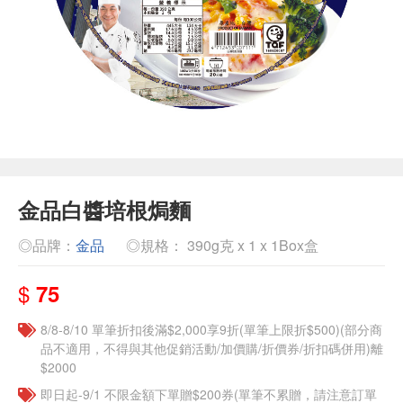
金品白醬培根焗麵
◎品牌：
金品
◎規格： 390g克 x 1 x 1Box盒
$
75
8/8-8/10 單筆折扣後滿$2,000享9折(單筆上限折$500)(部分商
品不適用，不得與其他促銷活動/加價購/折價券/折扣碼併用)離
$2000
即日起-9/1 不限金額下單贈$200券(單筆不累贈，請注意訂單