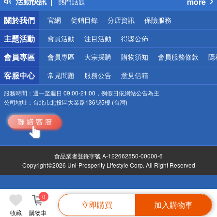
活動快訊
more
熱門話題
銀行優惠
關於我們
官網
促銷目錄
分店資訊
保險服務
偏遠地區配送
詐騙網頁！請小心！
主題活動
會員活動
注目活動
得獎公佈
會員專區
會員專區
大宗採購
購物須知
會員服務條款
隱
客服中心
常見問題
服務公告
意見信箱
服務時間：
週一至週日 09:00-21:00，例假日依網站公告為主
公司地址：
台北市北投區大業路136號5樓 (台灣)
食品業者登錄字號 A-122662550-00000-6
Copyright©2026 Uni-Prosperity Lifestyle Corp. All Right Reserved
0
立即購買
加入購物車
收藏
購物車