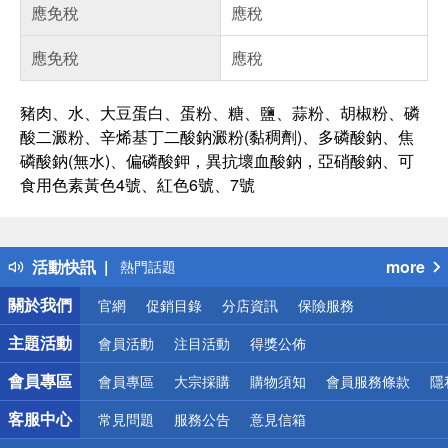
應免稅
應稅
應免稅
應稅
豬肉、水、大豆蛋白、蛋粉、糖、鹽、蒜粉、胡椒粉、磷
酸二澱粉、辛烯基丁二酸鈉澱粉(黏稠劑)、多磷酸鈉、焦
磷酸鈉(無水)、偏磷酸鉀，異抗壞血酸鈉，亞硝酸鈉、可
食用色素黃色4號、紅色6號、7號
偏遠地區配送
詐騙網頁！請小心！
得獎公告
活動快訊
more
熱門話題
銀行優惠
關於我們
官網
促銷目錄
分店資訊
保險服務
偏遠地區配送
詐騙網頁！請小心！
主題活動
會員活動
注目活動
得獎公佈
會員專區
會員專區
大宗採購
購物須知
會員服務條款
隱
客服中心
常見問題
服務公告
意見信箱