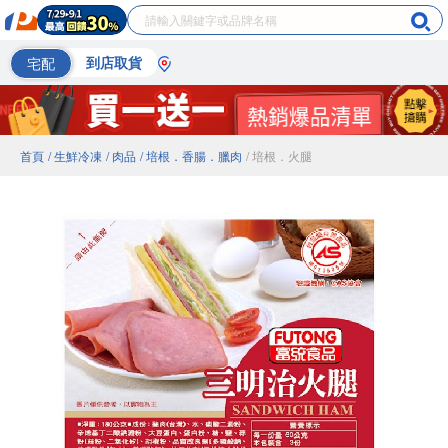
宅配
到店取貨
首頁
/ 生鮮冷凍
/ 肉品
/ 培根．香腸．臘肉
/ 培根．火腿