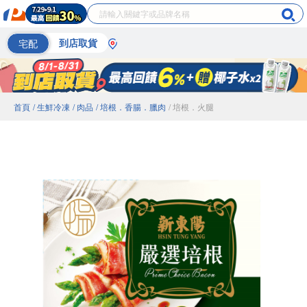
宅配
到店取貨
首頁
/ 生鮮冷凍
/ 肉品
/ 培根．香腸．臘肉
/ 培根．火腿