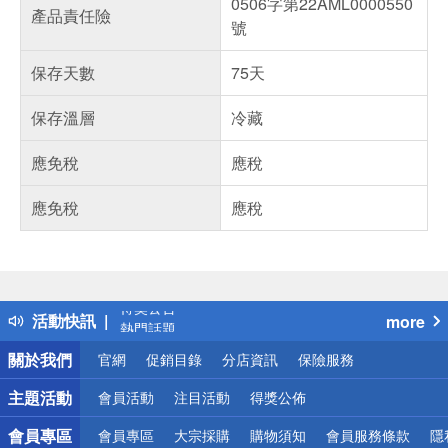
0506字第22AML0000550
產品責任險
號
保存天數
75天
保存溫層
冷藏
應免稅
應稅
應免稅
應稅
偏遠地區配送
詐騙網頁！請小心！
得獎公告
活動快訊
more
熱門話題
銀行優惠
關於我們
官網
促銷目錄
分店資訊
保險服務
偏遠地區配送
詐騙網頁！請小心！
主題活動
會員活動
注目活動
得獎公佈
會員專區
會員專區
大宗採購
購物須知
會員服務條款
隱