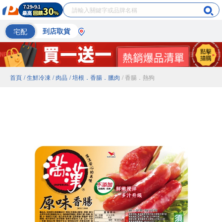
宅配
到店取貨
首頁
/ 生鮮冷凍
/ 肉品
/ 培根．香腸．臘肉
/ 香腸．熱狗