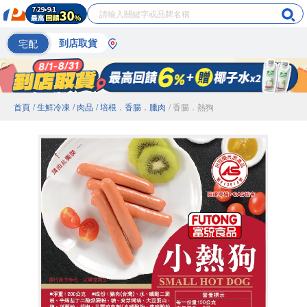
宅配
到店取貨
首頁
/ 生鮮冷凍
/ 肉品
/ 培根．香腸．臘肉
/ 香腸．熱狗