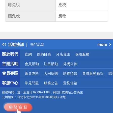
應免稅
應稅
應免稅
應稅
偏遠地區配送
詐騙網頁！請小心！
得獎公告
活動快訊
more
熱門話題
銀行優惠
關於我們
官網
促銷目錄
分店資訊
保險服務
偏遠地區配送
詐騙網頁！請小心！
主題活動
會員活動
注目活動
得獎公佈
會員專區
會員專區
大宗採購
購物須知
會員服務條款
隱
客服中心
常見問題
服務公告
意見信箱
服務時間：
週一至週日 09:00-21:00，例假日依網站公告為主
公司地址：
台北市北投區大業路136號5樓 (台灣)