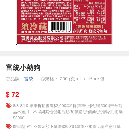
富統小熱狗
◎品牌：
富統
◎規格： 200g克 x 1 x 1Pack包
$
72
8/8-8/10 單筆折扣後滿$2,000享9折(單筆上限折$500)(部分商
品不適用，不得與其他促銷活動/加價購/折價券/折扣碼併用)離
$2000
即日起-9/1 不限金額下單贈$200券(單筆不累贈，請注意訂單