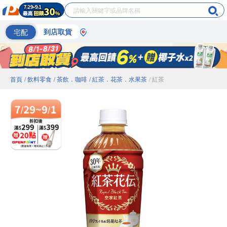
宅配
到店取貨
首頁
/ 飲料零食
/ 茶飲．咖啡
/ 紅茶．花茶．水果茶
/ 紅茶