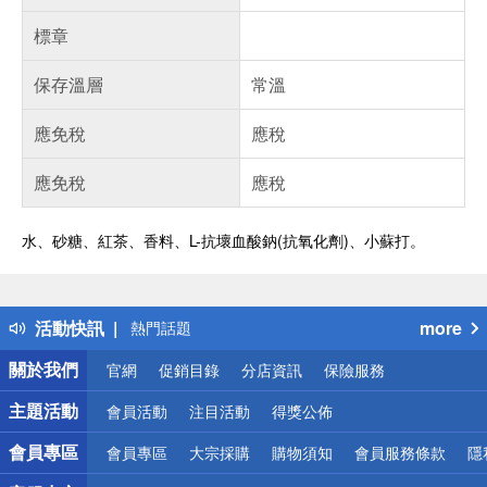
標章
保存溫層
常溫
應免稅
應稅
應免稅
應稅
水、砂糖、紅茶、香料、L-抗壞血酸鈉(抗氧化劑)、小蘇打。
偏遠地區配送
詐騙網頁！請小心！
得獎公告
活動快訊
more
熱門話題
銀行優惠
關於我們
官網
促銷目錄
分店資訊
保險服務
偏遠地區配送
詐騙網頁！請小心！
主題活動
會員活動
注目活動
得獎公佈
會員專區
會員專區
大宗採購
購物須知
會員服務條款
隱