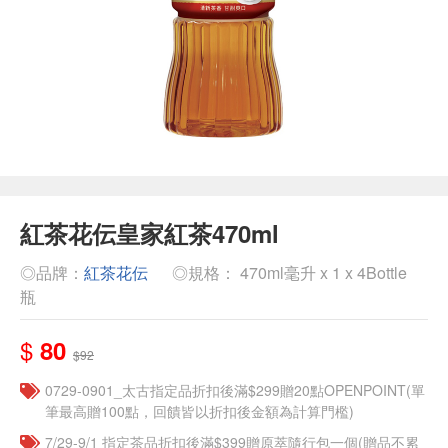
紅茶花伝皇家紅茶470ml
◎品牌：
紅茶花伝
◎規格： 470ml毫升 x 1 x 4Bottle
瓶
$
80
$92
0729-0901_太古指定品折扣後滿$299贈20點OPENPOINT(單
筆最高贈100點，回饋皆以折扣後金額為計算門檻)
7/29-9/1 指定茶品折扣後滿$399贈原萃隨行包一個​(贈品不累