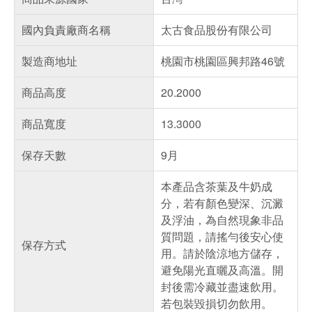
國內負責廠商名稱
太古食品股份有限公司
製造商地址
桃園市桃園區興邦路46號
商品高度
20.2000
商品寬度
13.3000
保存天數
9月
本產品含茶葉及牛奶成
分，若有顏色變深、沉澱
及浮油，為自然現象非品
質問題，請搖勻後安心使
保存方式
用。請於陰涼地方儲存，
避免陽光直曬及高溫。開
封後需冷藏並盡速飲用。
若包裝毀損切勿飲用。