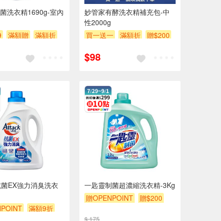
抗菌洗衣精1690g-室內
妙管家有酵洗衣精補充包-中
性2000g
9
滿額贈
滿額折
買一送一
滿額折
贈$200
$98
菌EX強力消臭洗衣
一匙靈制菌超濃縮洗衣精-3Kg
贈OPENPOINT
贈$200
POINT
滿額9折
$ 175