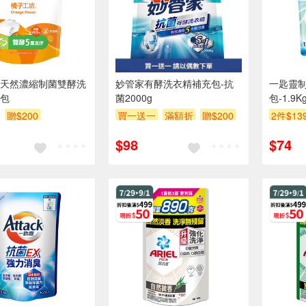
天然濃縮制菌雙酵洗
妙管家有酵洗衣精補充包-抗
一匙靈
包
菌2000g
包-1.9K
贈$200
買一送一
滿額折
贈$200
2件$13
滿額9折
$98
$74