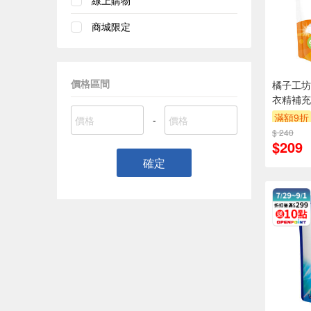
線上購物
商城限定
價格區間
橘子工坊
衣精補充
滿額9折
-
$ 240
$209
確定