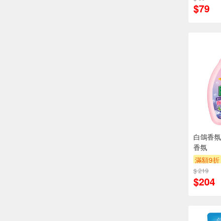
$79
白鴿香氛
香氛
滿額9折
$ 219
$204