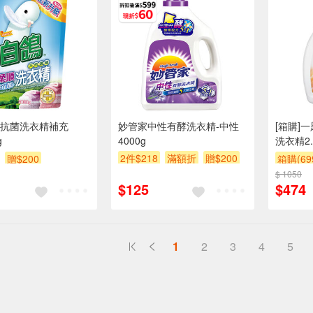
抗菌洗衣精補充
妙管家中性有酵洗衣精-中性
[箱購]
g
4000g
洗衣精2.
2件$218
滿額折
贈$200
贈$200
箱購(6
$ 1050
贈$200
$125
$474
1
2
3
4
5
送