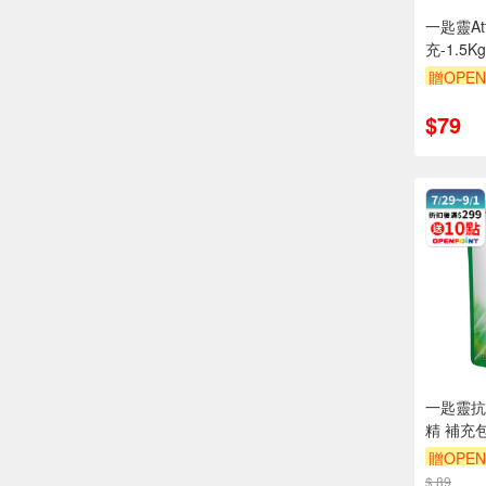
一匙靈At
充-1.5Kg
贈OPEN
贈$200
$79
一匙靈抗
精 補充
贈OPEN
$ 89
贈$200