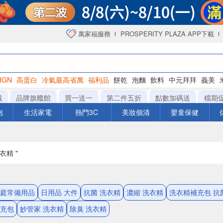
萬家福服務
PROSPERITY PLAZA APP下載
IGN
高蛋白
冷氣最高省萬
福利品
餅乾
泡麵
飲料
中元拜拜
義美
海苔
城
品牌旗艦館
買一送一
第二件五折
點數加碼送
檔期
泡
生活家電
熱門3C
美妝個清
嬰童保健
衣精 "
家庭常備用品
日用品 大件
抗菌 洗衣精
濃縮 洗衣精
洗衣精補充包 抗
補充包
妙管家 洗衣精
除臭 洗衣精