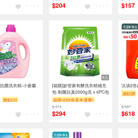
$204
$157
6入
抗菌洗衣精-小蒼蘭
[箱購]妙管家有酵洗衣精補充
汰漬2倍
包-制菌抗臭2000g克 x 6PC包
滿額贈
贈$200
箱購(699免基本運費)
$ 474
贈$200
$ 687
$294
$618