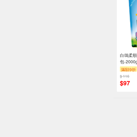
白鴿柔順
包-2000
滿額9折
$ 116
$97
偏遠地區配