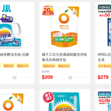
縮有酵洗衣精-抗菌
橘子工坊天然濃縮制菌洗淨病
ARIEL
毒洗衣精補充包
去漬
8
滿額折
贈$200
滿額9折
贈$200
2件$46
$ 245
贈$200
$209
$279