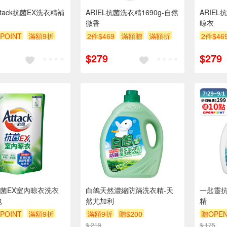
tack抗菌EX洗衣精補
ARIEL抗菌洗衣精1690g-自然
ARIEL
微香
晾衣
POINT
滿額9折
2件$469
滿額贈
滿額折
2件$46
贈$200
贈$200
$279
$279
菌EX室內晾衣洗衣
白鴿天然濃縮防蹣洗衣精-天
一匙靈抗
包
然尤加利
精
POINT
滿額9折
滿額9折
贈$200
贈OPEN
$ 219
$ 175
贈$200