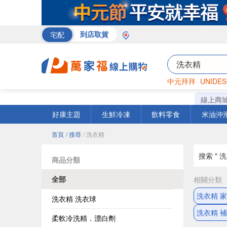
宅配
到店取貨
中元拜拜
UNIDES
巧克力
罐頭
咖啡
線上商
好康主題
生鮮冷凍
飲料零食
米油沖
首頁
/ 搜尋
/ 洗衣精
搜索 " 洗
商品分類
全部
相關分類
洗衣精 
洗衣精 洗衣球
洗衣精 
柔軟冷洗精．漂白劑