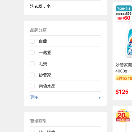
洗衣粉．皂
品牌分類
白蘭
一匙靈
毛寶
妙管家濃
4000g
妙管家
2件$21
南僑水晶
$125
更多
+
賣場類型