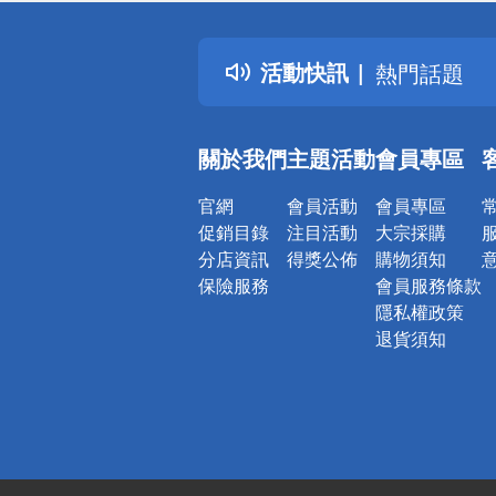
詐騙網頁！
得獎公告
活動快訊
熱門話題
銀行優惠
偏遠地區配
關於我們
主題活動
會員專區
詐騙網頁！
官網
會員活動
會員專區
促銷目錄
注目活動
大宗採購
分店資訊
得獎公佈
購物須知
保險服務
會員服務條款
隱私權政策
退貨須知