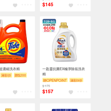
$145
超濃縮洗衣精
一匙靈抗菌EX極淨除垢洗衣
精
滿額折
贈$200
贈OPENPOINT
滿額9折
$ 175
贈$200
$157