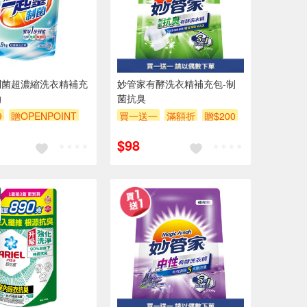
制菌超濃縮洗衣精補充
妙管家有酵洗衣精補充包-制
g
菌抗臭
9
贈OPENPOINT
買一送一
滿額折
贈$200
贈$200
$98