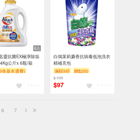
6入
一匙靈抗菌EX極淨除垢
白鴿茉莉麝香抗病毒低泡洗衣
4Kg公斤x 6瓶/箱
精補充包
99免基本運費)
滿額9折
贈$200
$ 109
$97
6
7