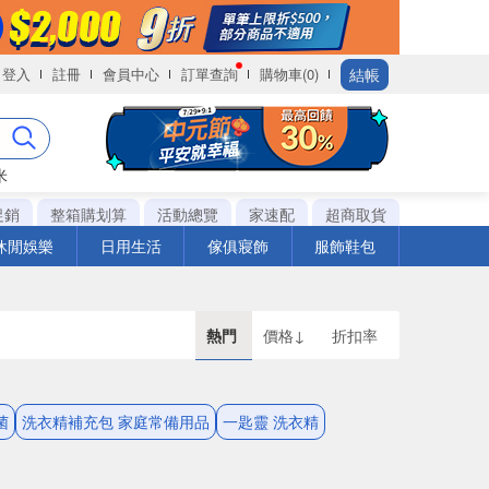
結帳
登入
註冊
會員中心
訂單查詢
購物車(0)
米
促銷
整箱購划算
活動總覽
家速配
超商取貨
休閒娛樂
日用生活
傢俱寢飾
服飾鞋包
熱門
價格↓
折扣率
菌
洗衣精補充包 家庭常備用品
一匙靈 洗衣精