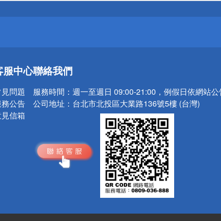
請小心！
送
客服中心
聯絡我們
請小心！
常見問題
服務時間：
週一至週日 09:00-21:00，例假日依網站
服務公告
公司地址：
台北市北投區大業路136號5樓 (台灣)
意見信箱