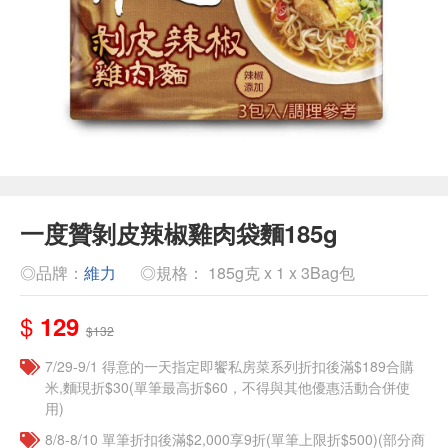
一度贊剝皮辣椒雞肉袋麵185g
◎品牌：
維力
◎規格： 185g克 x 1 x 3Bag包
$
129
$132
7/29-9/1 得意的一天指定即饗私房菜系列折扣後滿$189合購
米,麵現折$30(單筆最高折$60，不得與其他優惠活動合併使
用)
8/8-8/10 單筆折扣後滿$2,000享9折(單筆上限折$500)(部分商