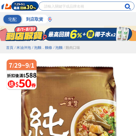
宅配
到店取貨
首頁
/ 米油沖泡
/ 泡麵．麵條
/ 泡麵
/ 雞肉口味