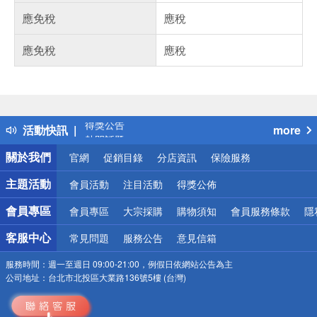
應免稅
應稅
應免稅
應稅
偏遠地區配送
詐騙網頁！請小心！
得獎公告
活動快訊
more
熱門話題
銀行優惠
關於我們
官網
促銷目錄
分店資訊
保險服務
偏遠地區配送
詐騙網頁！請小心！
主題活動
會員活動
注目活動
得獎公佈
會員專區
會員專區
大宗採購
購物須知
會員服務條款
隱
客服中心
常見問題
服務公告
意見信箱
服務時間：
週一至週日 09:00-21:00，例假日依網站公告為主
公司地址：
台北市北投區大業路136號5樓 (台灣)