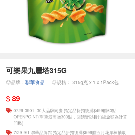
可樂果九層塔315G
◎品牌：
聯華食品
◎規格： 315g克 x 1 x 1Pack包
$
89
0729-0901_30大品牌同慶 指定品折扣後滿$499贈60點
OPENPOINT(單筆最高贈300點，回饋皆以折扣後金額為計算
門檻)
7/29-9/1 聯華品牌館 指定品折扣後滿$599贈五月花厚棒抽取