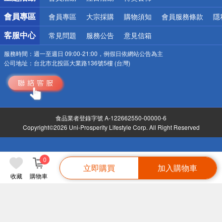
會員專區
會員專區
大宗採購
購物須知
會員服務條款
隱
客服中心
常見問題
服務公告
意見信箱
服務時間：
週一至週日 09:00-21:00，例假日依網站公告為主
公司地址：
台北市北投區大業路136號5樓 (台灣)
食品業者登錄字號 A-122662550-00000-6
Copyright©2026 Uni-Prosperity Lifestyle Corp. All Right Reserved
0
立即購買
加入購物車
收藏
購物車