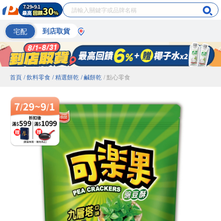
宅配
到店取貨
首頁
/ 飲料零食
/ 精選餅乾
/ 鹹餅乾
/ 點心零食