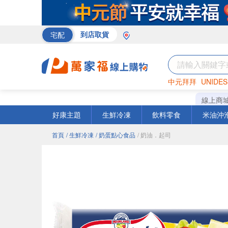
宅配
到店取貨
中元拜拜
UNIDES
米
巧克力
海苔
線上商
好康主題
生鮮冷凍
飲料零食
米油沖
首頁
/ 生鮮冷凍
/ 奶蛋點心食品
/ 奶油．起司