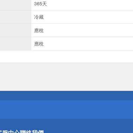
365天
冷藏
應稅
應稅
送
請小心！
送
客服中心
聯絡我們