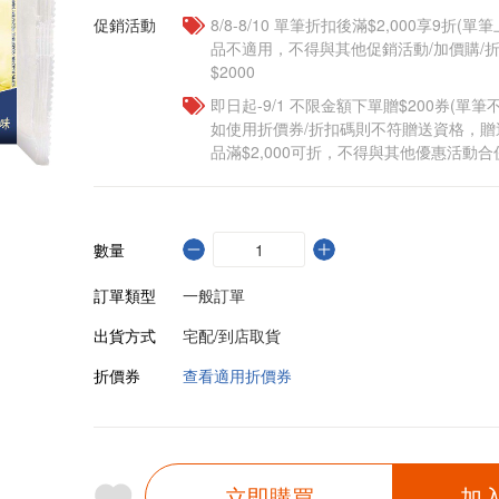
促銷活動
8/8-8/10 單筆折扣後滿$2,000享9折(單
品不適用，不得與其他促銷活動/加價購/折
$2000
即日起-9/1 不限金額下單贈$200券(單
如使用折價券/折扣碼則不符贈送資格，
品滿$2,000可折，不得與其他優惠活動合
數量
訂單類型
一般訂單
出貨方式
宅配/到店取貨
折價券
查看適用折價券
立即購買
加