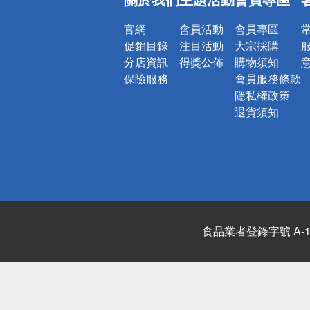
詐騙網頁！
官網
會員活動
會員專區
促銷目錄
注目活動
大宗採購
分店資訊
得獎公佈
購物須知
保險服務
會員服務條款
隱私權政策
退貨須知
食品業者登錄字號 A-122