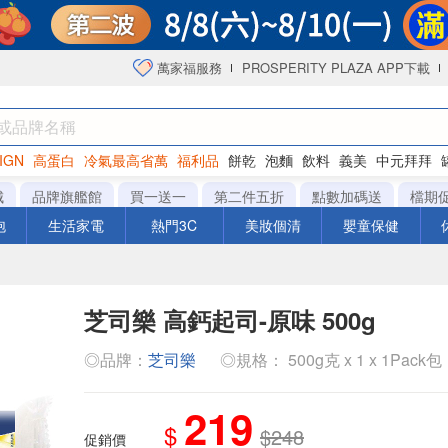
萬家福服務
PROSPERITY PLAZA APP下載
IGN
高蛋白
冷氣最高省萬
福利品
餅乾
泡麵
飲料
義美
中元拜拜
衛生紙
城
品牌旗艦館
買一送一
第二件五折
點數加碼送
檔期
泡
生活家電
熱門3C
美妝個清
嬰童保健
芝司樂 高鈣起司-原味 500g
◎品牌：
芝司樂
◎規格： 500g克 x 1 x 1Pack包
219
$
$248
促銷價