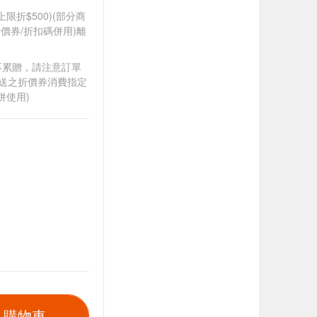
筆上限折$500)(部分商
價券/折扣碼併用)離
筆不累贈，請注意訂單
贈送之折價券消費指定
併使用)
入購物車