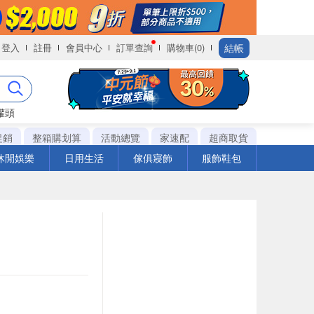
結帳
登入
註冊
會員中心
訂單查詢
購物車(0)
罐頭
促銷
整箱購划算
活動總覽
家速配
超商取貨
休閒娛樂
日用生活
傢俱寢飾
服飾鞋包