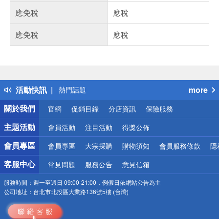
應免稅
應稅
應免稅
應稅
偏遠地區配送
詐騙網頁！請小心！
得獎公告
活動快訊
more
熱門話題
銀行優惠
關於我們
官網
促銷目錄
分店資訊
保險服務
偏遠地區配送
詐騙網頁！請小心！
主題活動
會員活動
注目活動
得獎公佈
會員專區
會員專區
大宗採購
購物須知
會員服務條款
隱
客服中心
常見問題
服務公告
意見信箱
服務時間：
週一至週日 09:00-21:00，例假日依網站公告為主
公司地址：
台北市北投區大業路136號5樓 (台灣)