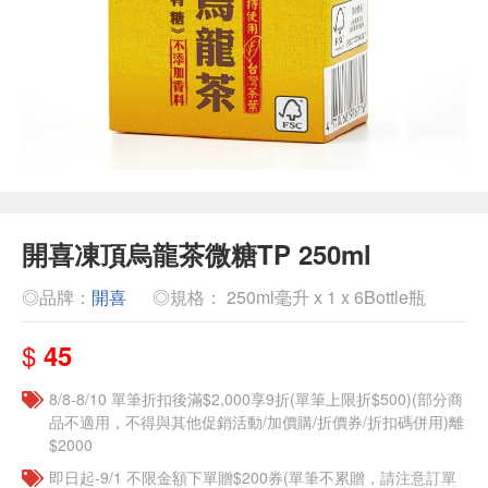
開喜凍頂烏龍茶微糖TP 250ml
◎品牌：
開喜
◎規格： 250ml毫升 x 1 x 6Bottle瓶
$
45
8/8-8/10 單筆折扣後滿$2,000享9折(單筆上限折$500)(部分商
品不適用，不得與其他促銷活動/加價購/折價券/折扣碼併用)離
$2000
即日起-9/1 不限金額下單贈$200券(單筆不累贈，請注意訂單