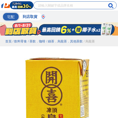
宅配
到店取貨
首頁
/ 飲料零食
/ 茶飲．咖啡
/ 綠茶．烏龍茶．其他茶飲
/ 烏龍茶