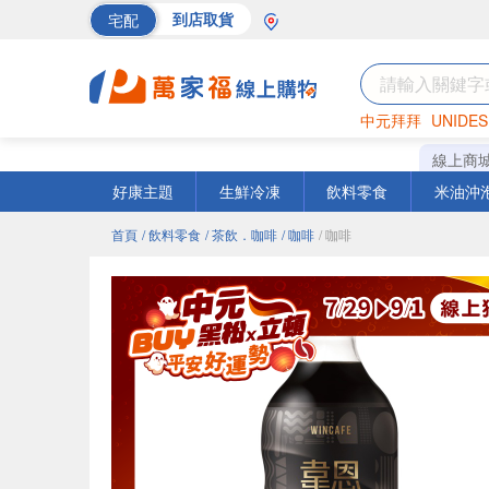
宅配
到店取貨
中元拜拜
UNIDES
巧克力
罐頭
海苔
線上商
好康主題
生鮮冷凍
飲料零食
米油沖
首頁
/ 飲料零食
/ 茶飲．咖啡
/ 咖啡
/ 咖啡