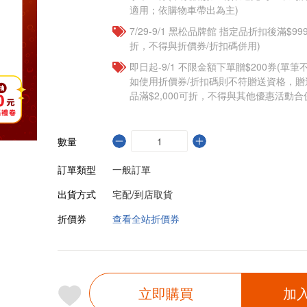
適用；依購物車帶出為主)
7/29-9/1 黑松品牌館 指定品折扣後滿$9
折，不得與折價券/折扣碼併用)
即日起-9/1 不限金額下單贈$200券(單
如使用折價券/折扣碼則不符贈送資格，
品滿$2,000可折，不得與其他優惠活動合
數量
訂單類型
一般訂單
出貨方式
宅配/到店取貨
折價券
查看全站折價券
立即購買
加