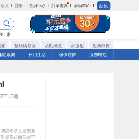
結帳
登入
註冊
會員中心
訂單查詢
購物車(0)
美
米
促銷
整箱購划算
活動總覽
家速配
超商取貨
休閒娛樂
日用生活
傢俱寢飾
服飾鞋包
l
OTTLE瓶
599贈黑松沙士造型擦
店取貨及超商取貨不