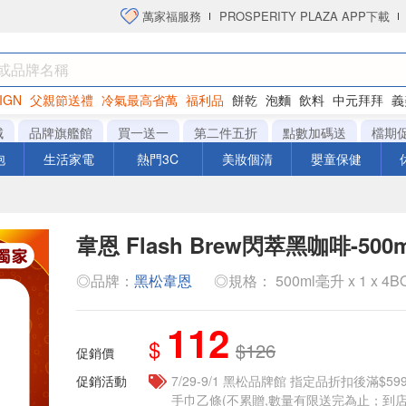
萬家福服務
PROSPERITY PLAZA APP下載
IGN
父親節送禮
冷氣最高省萬
福利品
餅乾
泡麵
飲料
中元拜拜
義
洋芋片
城
品牌旗艦館
買一送一
第二件五折
點數加碼送
檔期
泡
生活家電
熱門3C
美妝個清
嬰童保健
韋恩 Flash Brew閃萃黑咖啡-500m
◎品牌：
黑松韋恩
◎規格： 500ml毫升 x 1 x 4B
112
$
$126
促銷價
促銷活動
7/29-9/1 黑松品牌館 指定品折扣後滿$
手巾乙條(不累贈,數量有限送完為止；到