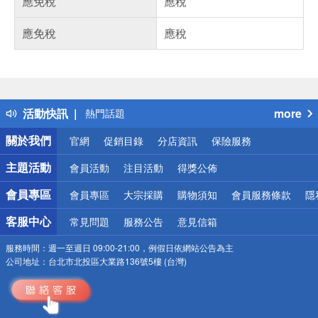
應免稅
應稅
應免稅
應稅
偏遠地區配送
詐騙網頁！請小心！
得獎公告
活動快訊
more
熱門話題
銀行優惠
關於我們
官網
促銷目錄
分店資訊
保險服務
偏遠地區配送
詐騙網頁！請小心！
主題活動
會員活動
注目活動
得獎公佈
會員專區
會員專區
大宗採購
購物須知
會員服務條款
隱
客服中心
常見問題
服務公告
意見信箱
服務時間：
週一至週日 09:00-21:00，例假日依網站公告為主
公司地址：
台北市北投區大業路136號5樓 (台灣)