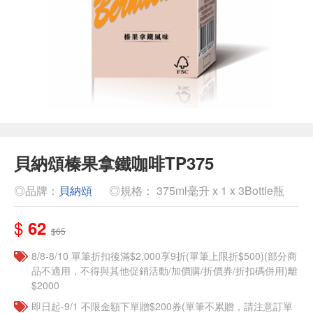
貝納頌榛果拿鐵咖啡TP375
◎品牌：
貝納頌
◎規格： 375ml毫升 x 1 x 3Bottle瓶
$
62
$65
8/8-8/10 單筆折扣後滿$2,000享9折(單筆上限折$500)(部分商
品不適用，不得與其他促銷活動/加價購/折價券/折扣碼併用)離
$2000
即日起-9/1 不限金額下單贈$200券(單筆不累贈，請注意訂單