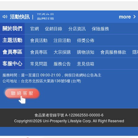
詐騙網頁！請小心！
得獎公告
活動快訊
more
熱門話題
銀行優惠
關於我們
官網
促銷目錄
分店資訊
保險服務
偏遠地區配送
詐騙網頁！請小心！
主題活動
會員活動
注目活動
得獎公佈
會員專區
會員專區
大宗採購
購物須知
會員服務條款
隱
客服中心
常見問題
服務公告
意見信箱
服務時間：
週一至週日 09:00-21:00，例假日依網站公告為主
公司地址：
台北市北投區大業路136號5樓 (台灣)
食品業者登錄字號 A-122662550-00000-6
Copyright©2026 Uni-Prosperity Lifestyle Corp. All Right Reserved