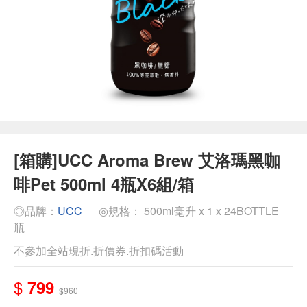
[箱購]UCC Aroma Brew 艾洛瑪黑咖
啡Pet 500ml 4瓶X6組/箱
◎品牌：
UCC
◎規格： 500ml毫升 x 1 x 24BOTTLE
瓶
不參加全站現折.折價券.折扣碼活動
$
799
$960