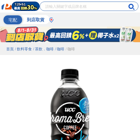
宅配
到店取貨
首頁
/ 飲料零食
/ 茶飲．咖啡
/ 咖啡
/ 咖啡