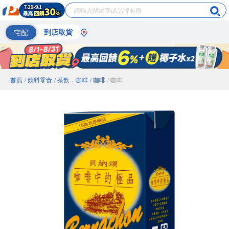
宅配
到店取貨
首頁
/ 飲料零食
/ 茶飲．咖啡
/ 咖啡
/ 咖啡