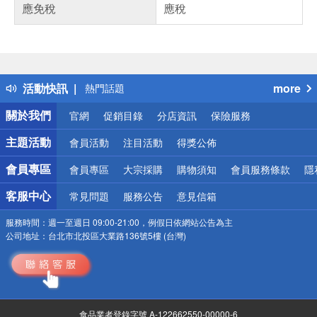
應免稅
應稅
偏遠地區配送
詐騙網頁！請小心！
得獎公告
活動快訊
more
熱門話題
銀行優惠
關於我們
官網
促銷目錄
分店資訊
保險服務
偏遠地區配送
詐騙網頁！請小心！
主題活動
會員活動
注目活動
得獎公佈
會員專區
會員專區
大宗採購
購物須知
會員服務條款
隱
客服中心
常見問題
服務公告
意見信箱
服務時間：
週一至週日 09:00-21:00，例假日依網站公告為主
公司地址：
台北市北投區大業路136號5樓 (台灣)
食品業者登錄字號 A-122662550-00000-6