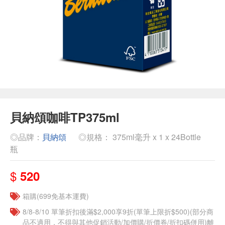
貝納頌咖啡TP375ml
◎品牌：
貝納頌
◎規格： 375ml毫升 x 1 x 24Bottle
瓶
$
520
箱購(699免基本運費)
8/8-8/10 單筆折扣後滿$2,000享9折(單筆上限折$500)(部分商
品不適用，不得與其他促銷活動/加價購/折價券/折扣碼併用)離