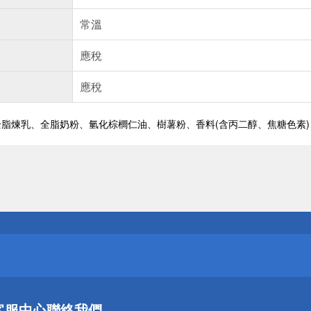
常溫
應稅
應稅
脂煉乳、全脂奶粉、氫化棕櫚仁油、樹薯粉、香料(含丙二醇、焦糖色素)
送
請小心！
送
客服中心
聯絡我們