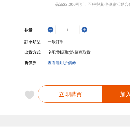
品滿$2,000可折，不得與其他優惠活動合
數量
訂單類型
一般訂單
出貨方式
宅配/到店取貨/超商取貨
折價券
查看適用折價券
立即購買
加