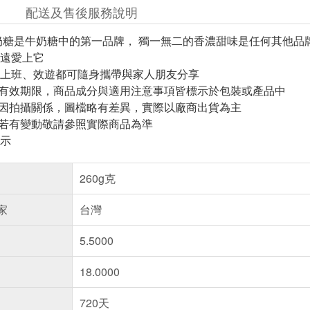
配送及售後服務說明
奶糖是牛奶糖中的第一品牌， 獨一無二的香濃甜味是任何其他品
遠愛上它
上班、效遊都可隨身攜帶與家人朋友分享
與有效期限，商品成分與適用注意事項皆標示於包裝或產品中
頁因拍攝關係，圖檔略有差異，實際以廠商出貨為主
案若有變動敬請參照實際商品為準
示
260g克
家
台灣
5.5000
18.0000
720天