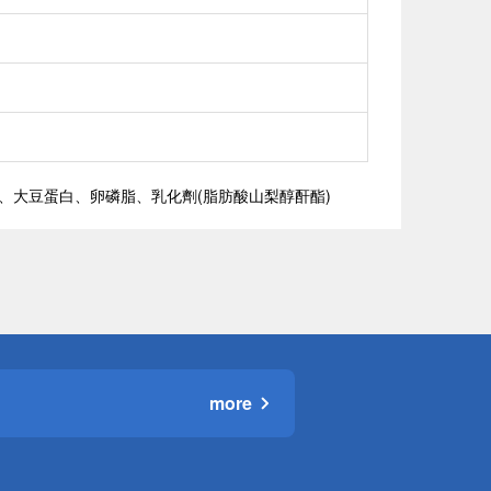
、大豆蛋白、卵磷脂、乳化劑(脂肪酸山梨醇酐酯)
more