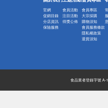
詐騙網頁！
官網
會員活動
會員專區
促銷目錄
注目活動
大宗採購
分店資訊
得獎公佈
購物須知
保險服務
會員服務條款
隱私權政策
退貨須知
食品業者登錄字號 A-122