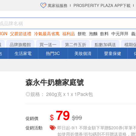
萬家福服務
PROSPERITY PLAZA APP下載
IGN
父親節送禮
冷氣最高省萬
福利品
餅乾
泡麵
飲料
中元拜拜
義
洋芋片
城
品牌旗艦館
買一送一
第二件五折
點數加碼送
檔期
泡
生活家電
熱門3C
美妝個清
嬰童保健
森永牛奶糖家庭號
◎規格： 260g克 x 1 x 1Pack包
79
$
$99
促銷價
促銷活動
即日起-9/1 不限金額下單贈$200券(單
如使用折價券/折扣碼則不符贈送資格，