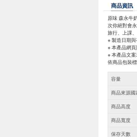
商品資訊
原味 森永牛
次你絕對會永
旅行、上課、
※ 製造日期
※ 本產品網
※ 本產品文
依商品包裝標
容量
商品來源國
商品高度
商品寬度
保存天數