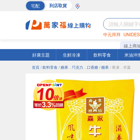
宅配
到店取貨
中元拜拜
UNIDES
巧克力
罐頭
海苔
線上商
好康主題
生鮮冷凍
飲料零食
米油沖
首頁
/ 飲料零食
/ 糖果．巧克力．口香糖
/ 糖果
/ 果凍．羊羹