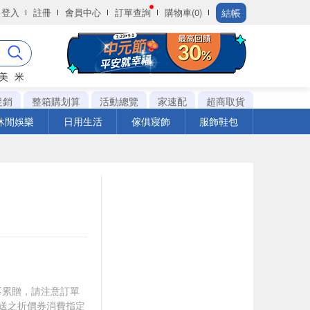
結帳
登入
註冊
會員中心
訂單查詢
購物車(0)
美
米
促銷
整箱購划算
活動總覽
家速配
超商取貨
休閒娛樂
日用生活
傢俱寢飾
服飾鞋包
筆不累贈，請注意訂單
贈送之折價券消費指定