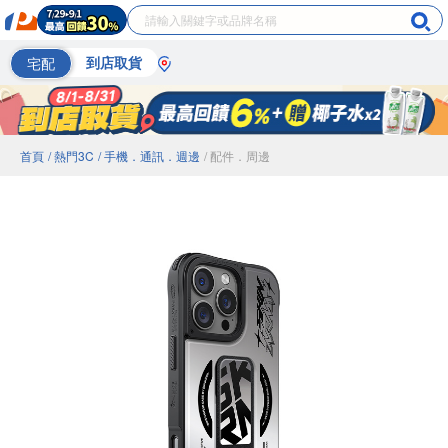
宅配
到店取貨
首頁
/ 熱門3C
/ 手機．通訊．週邊
/ 配件．周邊