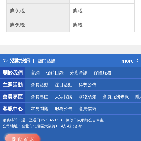
應免稅
應稅
應免稅
應稅
偏遠地區配送
詐騙網頁！請小心！
得獎公告
活動快訊
more
熱門話題
銀行優惠
關於我們
官網
促銷目錄
分店資訊
保險服務
偏遠地區配送
詐騙網頁！請小心！
主題活動
會員活動
注目活動
得獎公佈
會員專區
會員專區
大宗採購
購物須知
會員服務條款
隱
客服中心
常見問題
服務公告
意見信箱
服務時間：
週一至週日 09:00-21:00，例假日依網站公告為主
公司地址：
台北市北投區大業路136號5樓 (台灣)