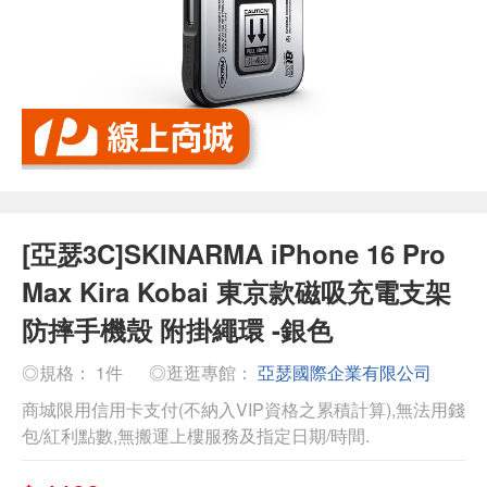
[亞瑟3C]SKINARMA iPhone 16 Pro
Max Kira Kobai 東京款磁吸充電支架
防摔手機殼 附掛繩環 -銀色
◎規格： 1件
◎逛逛專館：
亞瑟國際企業有限公司
商城限用信用卡支付(不納入VIP資格之累積計算),無法用錢
包/紅利點數,無搬運上樓服務及指定日期/時間.