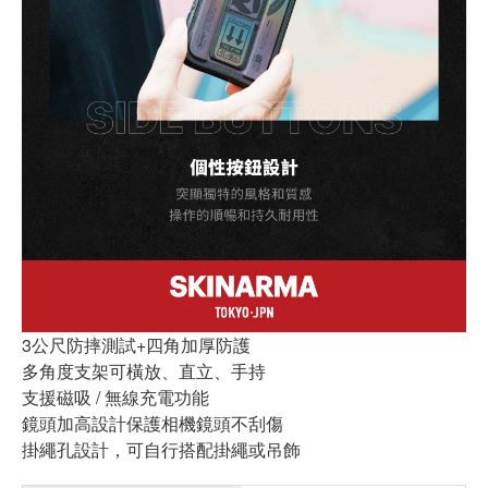
3公尺防摔測試+四角加厚防護
多角度支架可橫放、直立、手持
支援磁吸 / 無線充電功能
鏡頭加高設計保護相機鏡頭不刮傷
掛繩孔設計，可自行搭配掛繩或吊飾