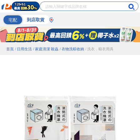
宅配
到店取貨
首頁
/ 日用生活
/ 家庭清潔 殺蟲
/ 衣物洗晾收納
/ 洗衣．晾衣用具