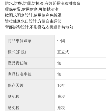
防水.防塵.防曬.防掉漆,有效延長洗衣機壽命
環保材質,耐用耐磨,可擦拭清潔
掀開式開盒設計,使用便利免拆罩
雙拉鍊進水口設計,方便自由調節
背部綁帶設計,不影響洗衣機運作時散熱
商品來源國家
中國
樣式(多規)
直立式
產品責任險
無
產品核准字號
無
保存天數
10年
應免稅
應稅
應免稅
應稅