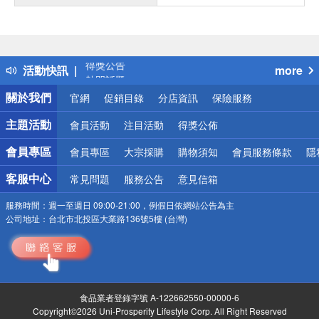
偏遠地區配送
詐騙網頁！請小心！
得獎公告
活動快訊
more
熱門話題
銀行優惠
關於我們
官網
促銷目錄
分店資訊
保險服務
偏遠地區配送
詐騙網頁！請小心！
主題活動
會員活動
注目活動
得獎公佈
會員專區
會員專區
大宗採購
購物須知
會員服務條款
隱
客服中心
常見問題
服務公告
意見信箱
服務時間：
週一至週日 09:00-21:00，例假日依網站公告為主
公司地址：
台北市北投區大業路136號5樓 (台灣)
食品業者登錄字號 A-122662550-00000-6
Copyright©2026 Uni-Prosperity Lifestyle Corp. All Right Reserved