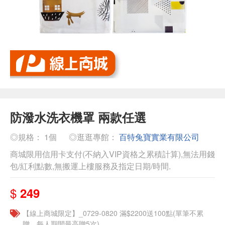
防潑水洗衣機罩 兩款任選
◎規格： 1個
◎逛逛專館：
百特兔寶實業有限公司
商城限用信用卡支付(不納入VIP資格之累積計算),無法用錢
包/紅利點數,無搬運上樓服務及指定日期/時間.
$
249
【線上商城限定】_0729-0820 滿$2200送100點(單筆不累
贈，每人期間最高贈5次)