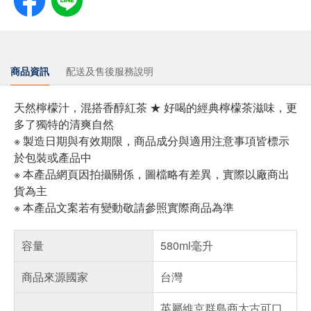
商品資訊
配送及售後服務說明
天然檸檬汁，混搭香醇紅茶 ★ 好喝的經典檸檬茶滋味，更
多了獨特的清爽自然
※ 製造日期與有效期限，商品成分與適用注意事項皆標示
於包裝或產品中
※ 本產品網頁因拍攝關係，圖檔略有差異，實際以廠商出
貨為主
※ 本產品文案若有變動敬請參照實際商品為準
容量
580ml毫升
商品來源國家
台灣
英屬維京群島商太古可口