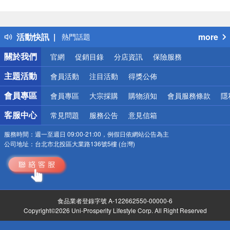
偏遠地區配送
詐騙網頁！請小心！
得獎公告
活動快訊
more
熱門話題
銀行優惠
關於我們
官網
促銷目錄
分店資訊
保險服務
偏遠地區配送
詐騙網頁！請小心！
主題活動
會員活動
注目活動
得獎公佈
會員專區
會員專區
大宗採購
購物須知
會員服務條款
隱
客服中心
常見問題
服務公告
意見信箱
服務時間：
週一至週日 09:00-21:00，例假日依網站公告為主
公司地址：
台北市北投區大業路136號5樓 (台灣)
食品業者登錄字號 A-122662550-00000-6
Copyright©2026 Uni-Prosperity Lifestyle Corp. All Right Reserved