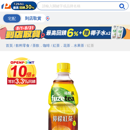
宅配
到店取貨
首頁
/ 飲料零食
/ 茶飲．咖啡
/ 紅茶．花茶．水果茶
/ 紅茶