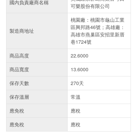
國內負責廠商名稱
可樂股份有限公司
桃園廠：桃園市龜山工業
區興邦路46號；高雄廠：
製造商地址
高雄市燕巢區安招里新厝
巷1724號
商品高度
22.6000
商品寬度
13.6000
保存天數
270天
保存溫層
常溫
應免稅
應稅
應免稅
應稅