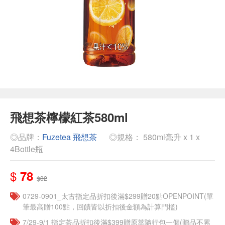
飛想茶檸檬紅茶580ml
◎品牌：
Fuzetea 飛想茶
◎規格： 580ml毫升 x 1 x
4Bottle瓶
$
78
$82
0729-0901_太古指定品折扣後滿$299贈20點OPENPOINT(單
筆最高贈100點，回饋皆以折扣後金額為計算門檻)
7/29-9/1 指定茶品折扣後滿$399贈原萃隨行包一個​(贈品不累