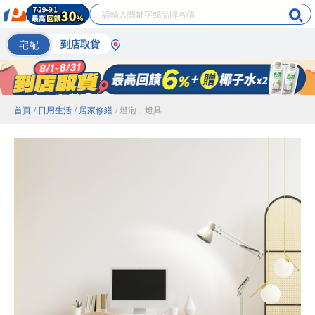
宅配
到店取貨
首頁
/ 日用生活
/ 居家修繕
/ 燈泡．燈具