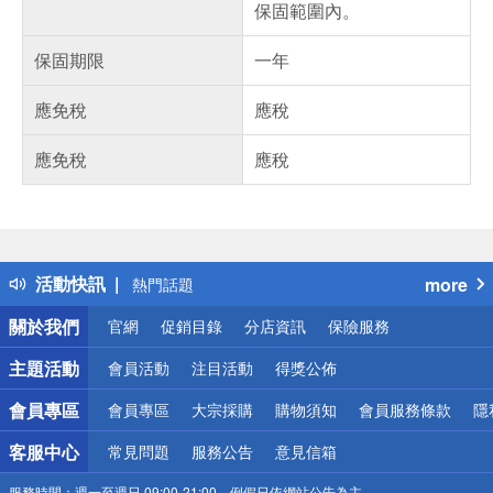
保固範圍內。
保固期限
一年
應免稅
應稅
應免稅
應稅
偏遠地區配送
詐騙網頁！請小心！
得獎公告
活動快訊
more
熱門話題
銀行優惠
關於我們
官網
促銷目錄
分店資訊
保險服務
偏遠地區配送
詐騙網頁！請小心！
主題活動
會員活動
注目活動
得獎公佈
會員專區
會員專區
大宗採購
購物須知
會員服務條款
隱
客服中心
常見問題
服務公告
意見信箱
服務時間：
週一至週日 09:00-21:00，例假日依網站公告為主