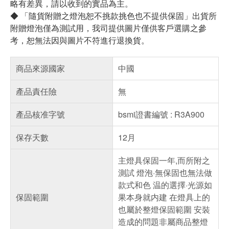
略有差異，請以收到的實品為主。
◆ 「隨貨附贈之燈泡恕不挑款挑色也不提供保固」出貨所
附贈燈泡僅為測試用，我司提供圖片僅供客戶選購之參
考，恕無法因與圖片不符進行退換貨。
商品來源國家
中國
產品責任險
無
產品核准字號
bsmi證書編號 : R3A900
保存天數
12月
主燈具保固一年,而所附之
測試 燈泡·無保固也無法做
款式和色 温的選擇·光源如
保固範圍
果本身就内建 在燈具上的
也屬於整燈保固範圍 安裝
造成的問題非屬商品整燈