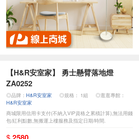
【H&R安室家】 勇士懸臂落地燈
ZA0252
◎品牌：
H&R安室家
◎規格： 1組
◎逛逛專館：
H&R安室家
商城限用信用卡支付(不納入VIP資格之累積計算),無法用錢
包/紅利點數,無搬運上樓服務及指定日期/時間.
$
2580