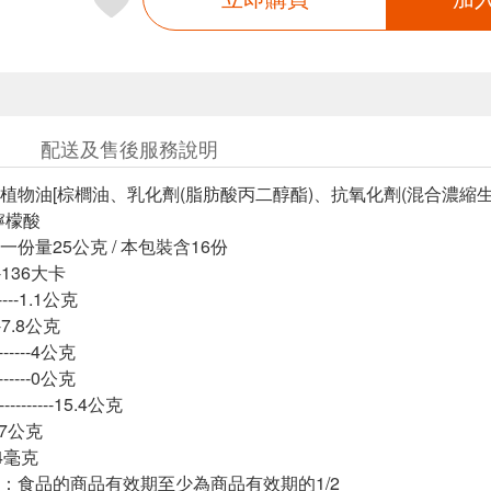
配送及售後服務說明
植物油[棕櫚油、乳化劑(脂肪酸丙二醇酯)、抗氧化劑(混合濃縮生
檸檬酸
份量25公克 / 本包裝含16份
---136大卡
----1.1公克
---7.8公克
-----4公克
-----0公克
-------15.4公克
-6.7公克
-14毫克
：食品的商品有效期至少為商品有效期的1/2