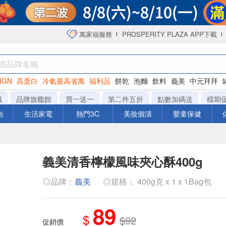
萬家福服務
PROSPERITY PLAZA APP下載
IGN
高蛋白
冷氣最高省萬
福利品
餅乾
泡麵
飲料
義美
中元拜拜
咖啡
城
品牌旗艦館
買一送一
第二件五折
點數加碼送
檔期
泡
生活家電
熱門3C
美妝個清
嬰童保健
義美清香檸檬風味夾心酥400g
◎品牌：
義美
◎規格： 400g克 x 1 x 1Bag包
89
$
$92
促銷價