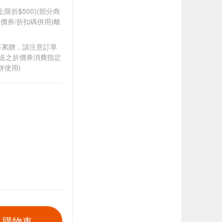
筆上限折$500)(部分商
價券/折扣碼併用)離
筆不累贈，請注意訂單
贈送之折價券消費指定
併使用)
入購物車