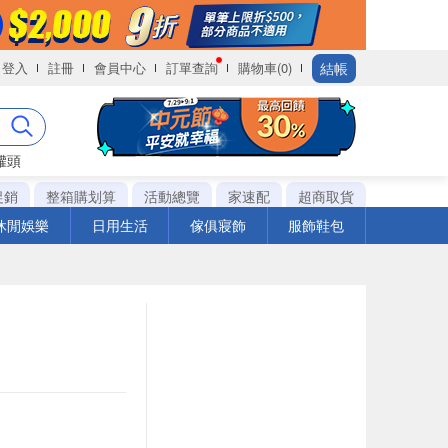
結帳
登入
註冊
會員中心
訂單查詢
購物車(0)
罐頭
促銷
整箱購划算
活動總覽
家速配
超商取貨
休閒娛樂
日用生活
傢俱寢飾
服飾鞋包