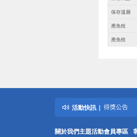
保存溫層
應免稅
應免稅
偏遠地區配
詐騙網頁！
得獎公告
活動快訊
熱門話題
銀行優惠
偏遠地區配
關於我們
主題活動
會員專區
詐騙網頁！