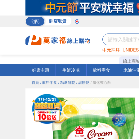
宅配
到店取貨
中元拜拜
UNIDES
米
巧克力
衛生紙
線上商
好康主題
生鮮冷凍
飲料零食
米油沖
首頁
/ 飲料零食
/ 精選餅乾
/ 甜餅乾
/ 威化夾心酥