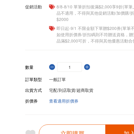
促銷活動
8/8-8/10 單筆折扣後滿$2,000享9折(單
品不適用，不得與其他促銷活動/加價購/折
$2000
即日起-9/1 不限金額下單贈$200券(單
如使用折價券/折扣碼則不符贈送資格，
品滿$2,000可折，不得與其他優惠活動合
數量
訂單類型
一般訂單
出貨方式
宅配/到店取貨/超商取貨
折價券
查看適用折價券
立即購買
加