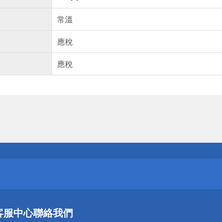
常溫
應稅
應稅
送
請小心！
送
客服中心
聯絡我們
請小心！