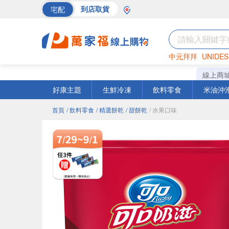
宅配
到店取貨
中元拜拜
UNIDES
巧克力
罐頭
海苔
線上商
好康主題
生鮮冷凍
飲料零食
米油沖
首頁
/ 飲料零食
/ 精選餅乾
/ 甜餅乾
/ 水果口味