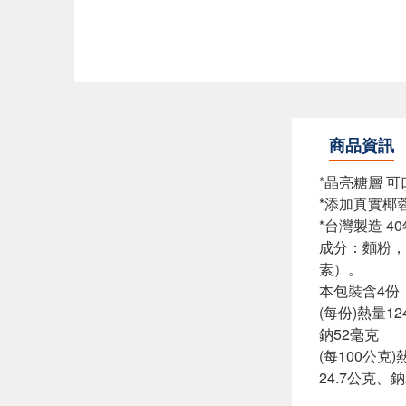
商品資訊
*晶亮糖層 
*添加真實椰
*台灣製造 4
成分：麵粉，
素）。
本包裝含4份
(每份)熱量1
鈉52毫克
(每100公克
24.7公克、鈉