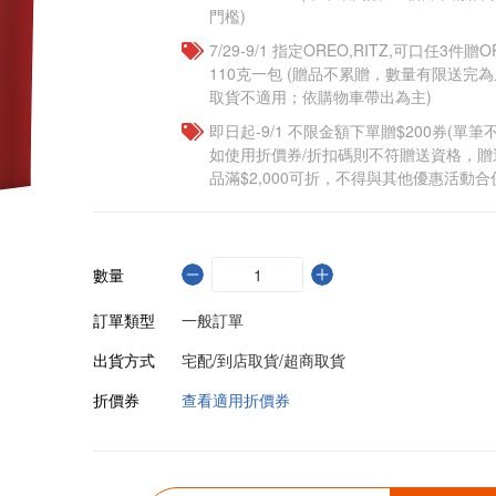
門檻)
7/29-9/1 指定OREO,RITZ,可口任3
110克一包​ (贈品不累贈，數量有限送
取貨不適用；依購物車帶出為主)
即日起-9/1 不限金額下單贈$200券(單
如使用折價券/折扣碼則不符贈送資格，
品滿$2,000可折，不得與其他優惠活動合
數量
訂單類型
一般訂單
出貨方式
宅配/到店取貨/超商取貨
折價券
查看適用折價券