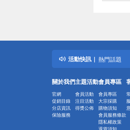
偏遠地區配
詐騙網頁！
得獎公告
活動快訊
熱門話題
銀行優惠
偏遠地區配
關於我們
主題活動
會員專區
詐騙網頁！
官網
會員活動
會員專區
促銷目錄
注目活動
大宗採購
分店資訊
得獎公佈
購物須知
保險服務
會員服務條款
隱私權政策
退貨須知