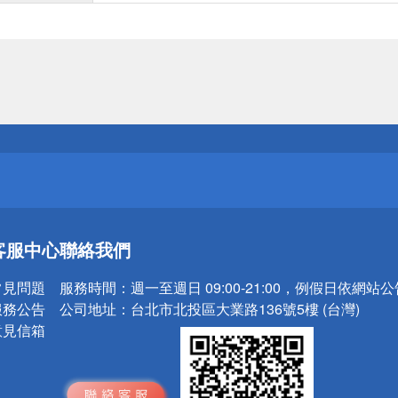
送
請小心！
送
客服中心
聯絡我們
請小心！
常見問題
服務時間：
週一至週日 09:00-21:00，例假日依網站
服務公告
公司地址：
台北市北投區大業路136號5樓 (台灣)
意見信箱