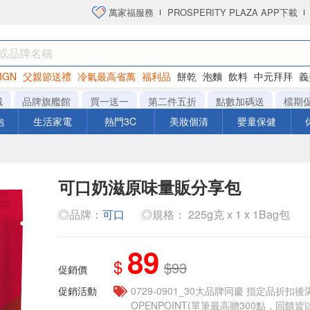
萬家福服務
PROSPERITY PLAZA APP下載
IGN
父親節送禮
冷氣最高省萬
福利品
餅乾
泡麵
飲料
中元拜拜
義
洋芋片
城
品牌旗艦館
買一送一
第二件五折
點數加碼送
檔期
泡
生活家電
熱門3C
美妝個清
嬰童保健
可口奶滋原味量販分享包
◎品牌：
可口
◎規格： 225g克 x 1 x 1Bag包
89
$
$93
促銷價
促銷活動
0729-0901_30大品牌同慶 指定品折扣後滿
OPENPOINT(單筆最高贈300點，回