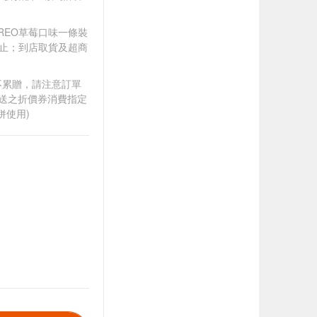
件贈OREO草莓口味一條裝
完為止；到店取貨及超商
筆不累贈，請注意訂單
贈送之折價券消費指定
併使用)