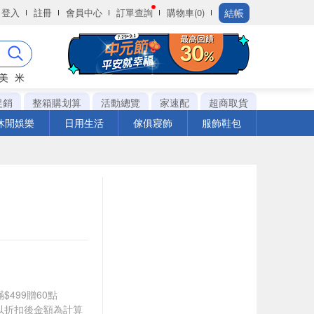
結帳
登入
註冊
會員中心
訂單查詢
購物車(0)
美
米
促銷
整箱購划算
活動總覽
家速配
超商取貨
休閒娛樂
日用生活
傢俱寢飾
服飾鞋包
$499贈60點
饋皆以折扣後金額為計算