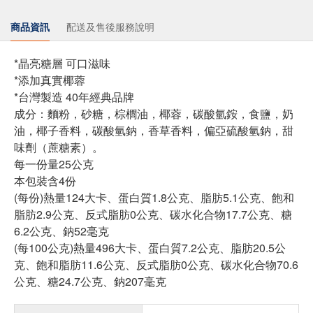
商品資訊
配送及售後服務說明
*晶亮糖層 可口滋味
*添加真實椰蓉
*台灣製造 40年經典品牌
成分：麵粉，砂糖，棕櫚油，椰蓉，碳酸氫銨，食鹽，奶
油，椰子香料，碳酸氫鈉，香草香料，偏亞硫酸氫鈉，甜
味劑（蔗糖素）。
每一份量25公克
本包裝含4份
(每份)熱量124大卡、蛋白質1.8公克、脂肪5.1公克、飽和
脂肪2.9公克、反式脂肪0公克、碳水化合物17.7公克、糖
6.2公克、鈉52毫克
(每100公克)熱量496大卡、蛋白質7.2公克、脂肪20.5公
克、飽和脂肪11.6公克、反式脂肪0公克、碳水化合物70.6
公克、糖24.7公克、鈉207毫克