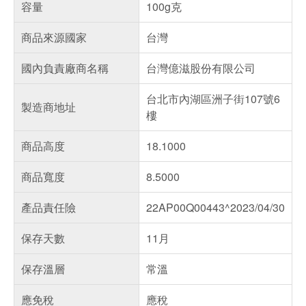
容量
100g克
商品來源國家
台灣
國內負責廠商名稱
台灣億滋股份有限公司
台北市內湖區洲子街107號6
製造商地址
樓
商品高度
18.1000
商品寬度
8.5000
產品責任險
22AP00Q00443^2023/04/30
保存天數
11月
保存溫層
常溫
應免稅
應稅