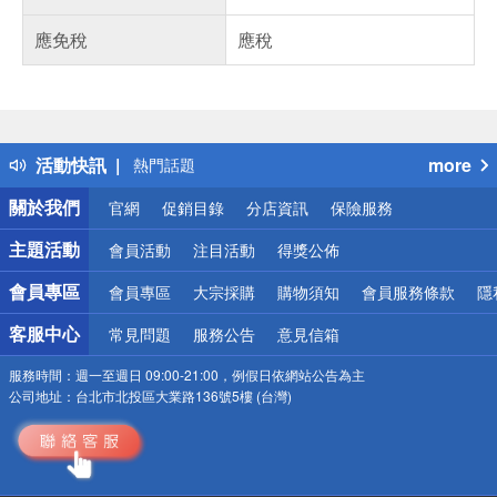
應免稅
應稅
偏遠地區配送
詐騙網頁！請小心！
得獎公告
活動快訊
more
熱門話題
銀行優惠
關於我們
官網
促銷目錄
分店資訊
保險服務
偏遠地區配送
詐騙網頁！請小心！
主題活動
會員活動
注目活動
得獎公佈
會員專區
會員專區
大宗採購
購物須知
會員服務條款
隱
客服中心
常見問題
服務公告
意見信箱
服務時間：
週一至週日 09:00-21:00，例假日依網站公告為主
公司地址：
台北市北投區大業路136號5樓 (台灣)