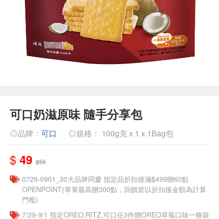
可口奶滋原味 隨手分享包
◎品牌：
可口
◎規格： 100g克 x 1 x 1Bag包
$
49
$55
0729-0901_30大品牌同慶 指定品折扣後滿$499贈60點
OPENPOINT(單筆最高贈300點，回饋皆以折扣後金額為計算
門檻)
7/29-9/1 指定OREO,RITZ,可口任3件贈OREO草莓口味一條裝