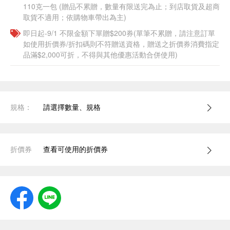
110克一包​ (贈品不累贈，數量有限送完為止；到店取貨及超商
取貨不適用；依購物車帶出為主)
即日起-9/1 不限金額下單贈$200券(單筆不累贈，請注意訂單
如使用折價券/折扣碼則不符贈送資格，贈送之折價券消費指定
品滿$2,000可折，不得與其他優惠活動合併使用)
規格：
請選擇數量、規格
折價券
查看可使用的折價券