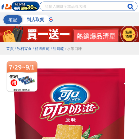
宅配
到店取貨
首頁
/ 飲料零食
/ 精選餅乾
/ 甜餅乾
/ 水果口味