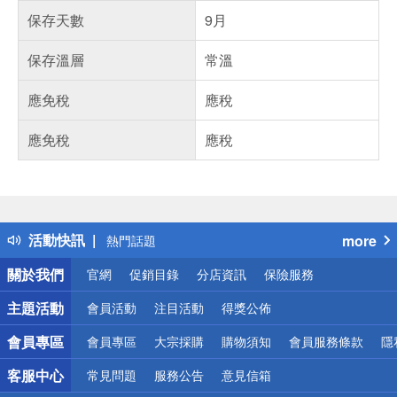
保存天數
9月
保存溫層
常溫
應免稅
應稅
應免稅
應稅
偏遠地區配送
詐騙網頁！請小心！
得獎公告
活動快訊
more
熱門話題
銀行優惠
關於我們
官網
促銷目錄
分店資訊
保險服務
偏遠地區配送
詐騙網頁！請小心！
主題活動
會員活動
注目活動
得獎公佈
會員專區
會員專區
大宗採購
購物須知
會員服務條款
隱
客服中心
常見問題
服務公告
意見信箱