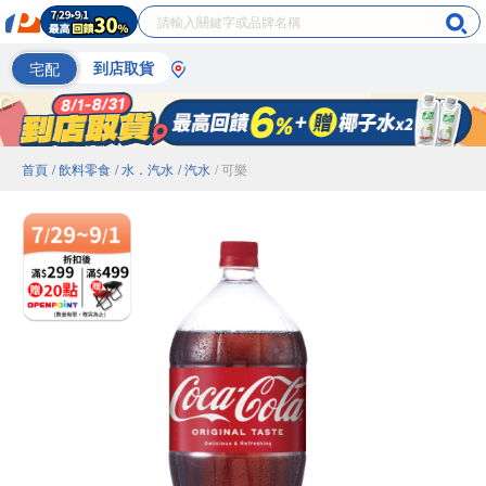
宅配
到店取貨
首頁
/ 飲料零食
/ 水．汽水
/ 汽水
/ 可樂