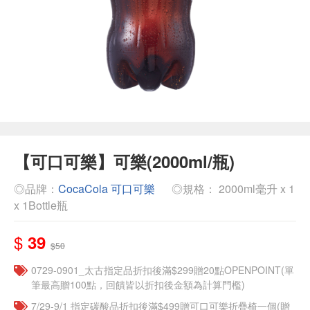
【可口可樂】可樂(2000ml/瓶)
◎品牌：
CocaCola 可口可樂
◎規格： 2000ml毫升 x 1
x 1Bottle瓶
$
39
$50
0729-0901_太古指定品折扣後滿$299贈20點OPENPOINT(單
筆最高贈100點，回饋皆以折扣後金額為計算門檻)
7/29-9/1 指定碳酸品折扣後滿$499贈可口可樂折疊椅一個(贈