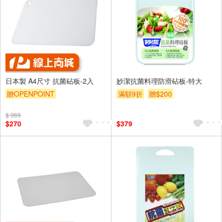
日本製 A4尺寸 抗菌砧板-2入
妙潔抗菌料理防滑砧板-特大
贈OPENPOINT
滿額9折
贈$200
$ 369
$270
$379