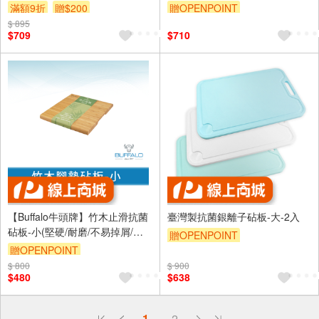
板
滿額9折
贈$200
贈OPENPOINT
$ 895
$709
$710
【Buffalo牛頭牌】竹木止滑抗菌
臺灣製抗菌銀離子砧板-大-2入
砧板-小(堅硬/耐磨/不易掉屑/天
贈OPENPOINT
然環保)
贈OPENPOINT
$ 800
$ 900
$480
$638
偏遠地區配送
1
2