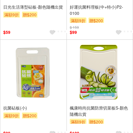
日光生活薄型砧板-顏色隨機出貨
好運抗菌料理板(中+特小)P2-
0100
滿額9折
贈$200
滿額9折
贈$200
$ 159
$59
$99
抗菌砧板(小)
楓康時尚抗菌防滑切菜板S-顏色
隨機出貨
滿額9折
贈$200
滿額9折
贈$200