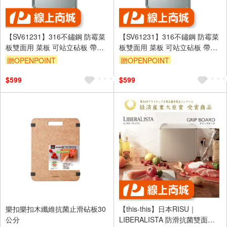
【SV61231】316不鏽鋼 防霉菜
【SV61231】316不鏽鋼 防霉菜
板雙面用 菜板 可站立砧板 帶磨
板雙面用 菜板 可站立砧板 帶磨
刀器砧板 防霉抗菌砧板 加大加
刀器砧板 防霉抗菌砧板 加大加
贈OPENPOINT
贈OPENPOINT
厚
厚
$599
$599
樂扣樂扣木纖維抗菌止滑砧板30
【this-this】日本RISU｜
公分
LIBERALISTA 防滑抗菌雙面砧