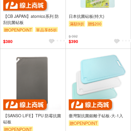
【CB JAPAN】atomico系列 防
日本抗菌砧板(特大)
刮抗菌砧板
滿額9折
贈$200
贈OPENPOINT
單品享85折
$ 392
$380
$390
【SANSO LIFE】TPU 防霉抗菌
臺灣製抗菌銀離子砧板-大-1入
砧板
贈OPENPOINT
贈OPENPOINT