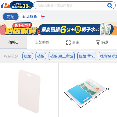
宅配
到店取貨
價格↓
上架時間
圖表
篩選
相關分類
抗菌
砧板
砧板 線上商城
抗菌 背包
後背包 抗