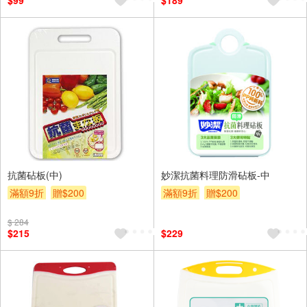
$99
$189
抗菌砧板(中)
妙潔抗菌料理防滑砧板-中
滿額9折
贈$200
滿額9折
贈$200
$ 284
$215
$229