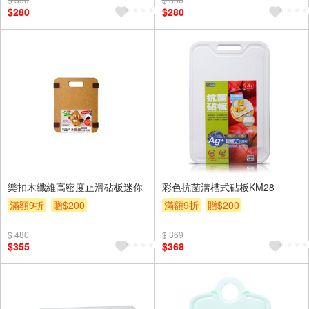
$280
$280
樂扣木纖維高密度止滑砧板迷你
彩色抗菌溝槽式砧板KM28
滿額9折
贈$200
滿額9折
贈$200
$ 480
$ 369
$355
$368