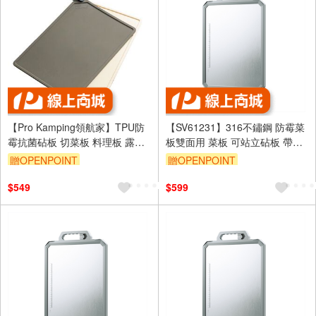
【Pro Kamping領航家】TPU防
【SV61231】316不鏽鋼 防霉菜
霉抗菌砧板 切菜板 料理板 露營
板雙面用 菜板 可站立砧板 帶磨
野炊 戶外 一組2入
刀器砧板 防霉抗菌砧板 加大加
贈OPENPOINT
贈OPENPOINT
厚
$549
$599