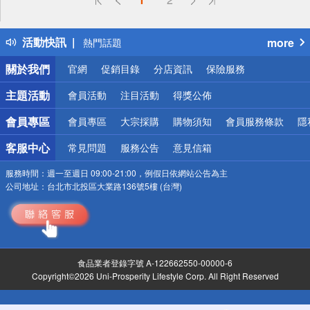
詐騙網頁！請小心！
得獎公告
活動快訊
more
熱門話題
銀行優惠
關於我們
官網
促銷目錄
分店資訊
保險服務
偏遠地區配送
詐騙網頁！請小心！
主題活動
會員活動
注目活動
得獎公佈
會員專區
會員專區
大宗採購
購物須知
會員服務條款
隱
客服中心
常見問題
服務公告
意見信箱
服務時間：
週一至週日 09:00-21:00，例假日依網站公告為主
公司地址：
台北市北投區大業路136號5樓 (台灣)
食品業者登錄字號 A-122662550-00000-6
Copyright©2026 Uni-Prosperity Lifestyle Corp. All Right Reserved