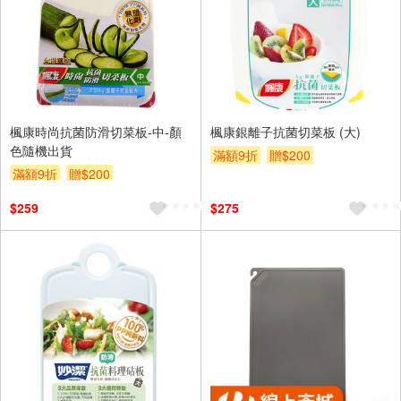
楓康時尚抗菌防滑切菜板-中-顏
楓康銀離子抗菌切菜板 (大)
色隨機出貨
滿額9折
贈$200
滿額9折
贈$200
$259
$275