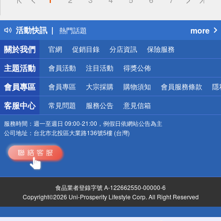
詐騙網頁！請小心！
得獎公告
活動快訊
more
熱門話題
銀行優惠
關於我們
官網
促銷目錄
分店資訊
保險服務
偏遠地區配送
詐騙網頁！請小心！
主題活動
會員活動
注目活動
得獎公佈
會員專區
會員專區
大宗採購
購物須知
會員服務條款
隱
客服中心
常見問題
服務公告
意見信箱
服務時間：
週一至週日 09:00-21:00，例假日依網站公告為主
公司地址：
台北市北投區大業路136號5樓 (台灣)
食品業者登錄字號 A-122662550-00000-6
Copyright©2026 Uni-Prosperity Lifestyle Corp. All Right Reserved