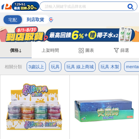
宅配
到店取貨
價格↓
上架時間
圖表
篩選
相關分類
3歲以上
玩具
玩具 線上商城
玩具 木製
menta