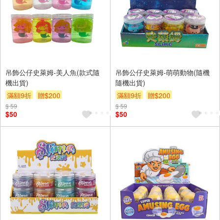
吊飾公仔史萊姆-美人魚(款式隨
吊飾公仔史萊姆-萌萌動物(隨機
機出貨)
隨機出貨)
滿額9折
贈$200
滿額9折
贈$200
$ 59
$ 59
$50
$50