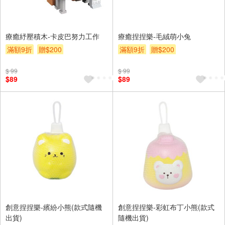
療癒紓壓積木-卡皮巴努力工作
療癒捏捏樂-毛絨萌小兔
滿額9折
贈$200
滿額9折
贈$200
$ 99
$ 99
$89
$89
創意捏捏樂-繽紛小熊(款式隨機
創意捏捏樂-彩虹布丁小熊(款式
出貨)
隨機出貨)