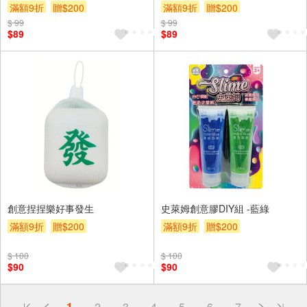
滿額9折
贈$200
滿額9折
贈$200
$ 99
$ 99
$89
$89
創意捏捏樂好事發生
史萊姆創意膠DIY組 -藍綠
滿額9折
贈$200
滿額9折
贈$200
$ 100
$ 100
$90
$90
偏遠地區配送
1
2
3
4
5
6
7