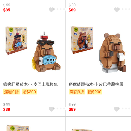
$ 99
$ 99
$85
$89
療癒紓壓積木-卡皮巴上班摸魚
療癒紓壓積木-卡皮巴帶薪拉屎
滿額9折
贈$200
滿額9折
贈$200
$ 99
$ 99
$89
$89