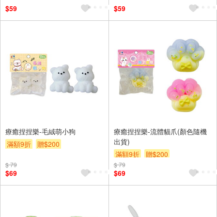
$59
$59
療癒捏捏樂-毛絨萌小狗
療癒捏捏樂-流體貓爪(顏色隨機
出貨)
滿額9折
贈$200
滿額9折
贈$200
$ 79
$ 79
$69
$69