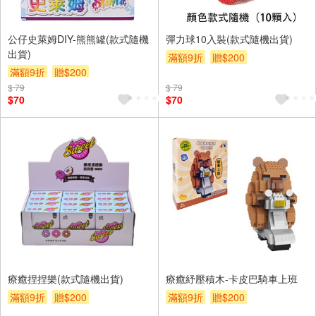
公仔史萊姆DIY-熊熊罐(款式隨機
彈力球10入裝(款式隨機出貨)
出貨)
滿額9折
贈$200
滿額9折
贈$200
$ 79
$ 79
$70
$70
療癒捏捏樂(款式隨機出貨)
療癒紓壓積木-卡皮巴騎車上班
滿額9折
贈$200
滿額9折
贈$200