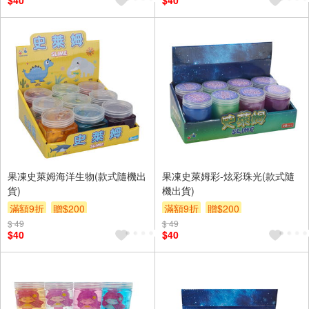
$40
$40
果凍史萊姆海洋生物(款式隨機出
果凍史萊姆彩-炫彩珠光(款式隨
貨)
機出貨)
滿額9折
贈$200
滿額9折
贈$200
$ 49
$ 49
$40
$40