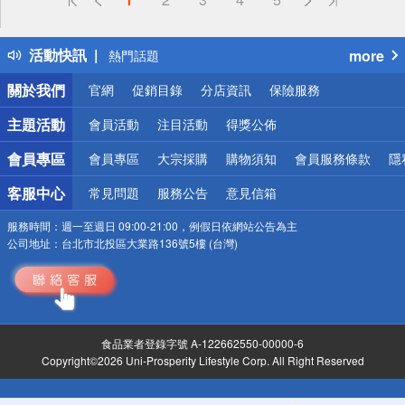
詐騙網頁！請小心！
得獎公告
活動快訊
more
熱門話題
銀行優惠
關於我們
官網
促銷目錄
分店資訊
保險服務
偏遠地區配送
詐騙網頁！請小心！
主題活動
會員活動
注目活動
得獎公佈
會員專區
會員專區
大宗採購
購物須知
會員服務條款
隱
客服中心
常見問題
服務公告
意見信箱
服務時間：
週一至週日 09:00-21:00，例假日依網站公告為主
公司地址：
台北市北投區大業路136號5樓 (台灣)
食品業者登錄字號 A-122662550-00000-6
Copyright©2026 Uni-Prosperity Lifestyle Corp. All Right Reserved