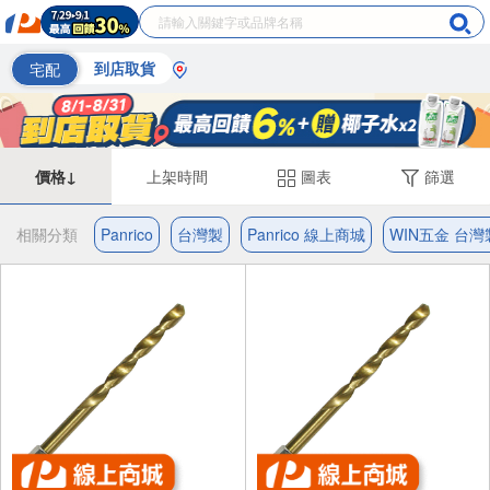
宅配
到店取貨
價格↓
上架時間
圖表
篩選
相關分類
Panrico
台灣製
Panrico 線上商城
WIN五金 台灣