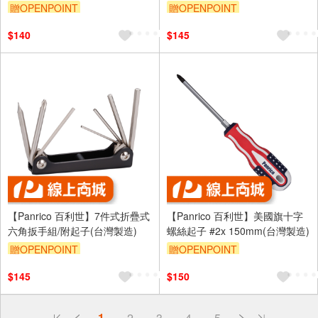
複合式起子 螺絲起子)
贈OPENPOINT
贈OPENPOINT
$140
$145
【Panrico 百利世】7件式折疊式
【Panrico 百利世】美國旗十字
六角扳手組/附起子(台灣製造)
螺絲起子 #2x 150mm(台灣製造)
贈OPENPOINT
贈OPENPOINT
$145
$150
偏遠地區配送
1
2
3
4
5