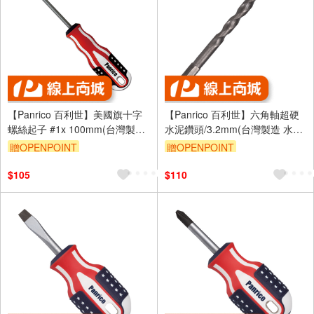
【Panrico 百利世】美國旗十字
【Panrico 百利世】六角軸超硬
螺絲起子 #1x 100mm(台灣製造
水泥鑽頭/3.2mm(台灣製造 水泥
複合式起子 螺絲起子)
鑽尾)
贈OPENPOINT
贈OPENPOINT
$105
$110