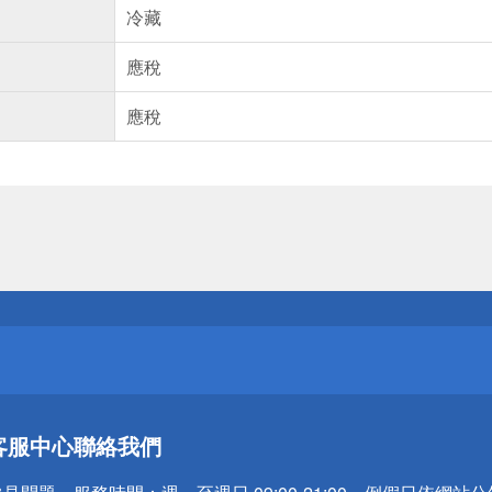
冷藏
應稅
應稅
送
請小心！
送
客服中心
聯絡我們
請小心！