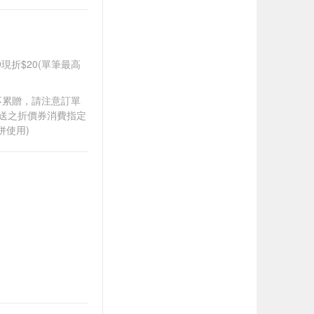
99現折$20(單筆最高
筆不累贈，請注意訂單
贈送之折價券消費指定
併使用)