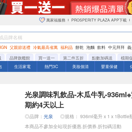
萬家福服務
PROSPERITY PLAZA APP下載
IGN
父親節送禮
冷氣最高省萬
福利品
餅乾
泡麵
飲料
中元拜拜
義
衛生紙
城
品牌旗艦館
買一送一
第二件五折
點數加碼送
檔期
泡
生活家電
熱門3C
美妝個清
嬰童保健
光泉調味乳飲品-木瓜牛乳-936ml
期約4天以上
◎品牌：
光泉
◎規格： 936ml毫升 x 1 x 1Bottle
本商品不參加全站現折優惠.折價券.折扣碼活動