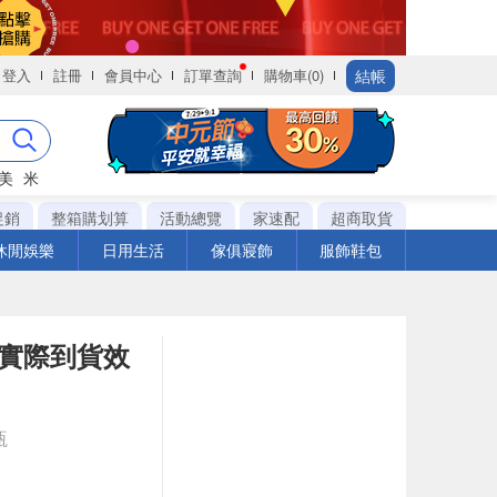
結帳
登入
註冊
會員中心
訂單查詢
購物車(0)
美
米
促銷
整箱購划算
活動總覽
家速配
超商取貨
休閒娛樂
日用生活
傢俱寢飾
服飾鞋包
※實際到貨效
瓶