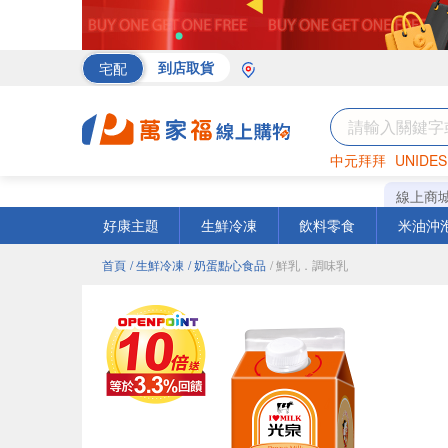
宅配
到店取貨
中元拜拜
UNIDES
海苔
巧克力
罐頭
線上商
好康主題
生鮮冷凍
飲料零食
米油沖
首頁
/ 生鮮冷凍
/ 奶蛋點心食品
/ 鮮乳．調味乳