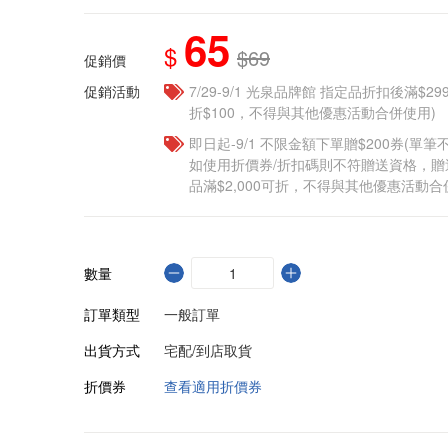
65
$
$69
促銷價
促銷活動
7/29-9/1 光泉品牌館 指定品折扣後滿$2
折$100，不得與其他優惠活動合併使用)
即日起-9/1 不限金額下單贈$200券(單
如使用折價券/折扣碼則不符贈送資格，
品滿$2,000可折，不得與其他優惠活動合
數量
訂單類型
一般訂單
出貨方式
宅配/到店取貨
折價券
查看適用折價券