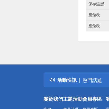
保存溫層
應免稅
應免稅
偏遠地區配
詐騙網頁！
得獎公告
活動快訊
熱門話題
銀行優惠
偏遠地區配
關於我們
主題活動
會員專區
詐騙網頁！