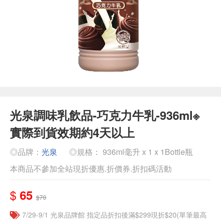
光泉調味乳飲品-巧克力牛乳-936ml※
實際到貨效期約4天以上
◎品牌：
光泉
◎規格： 936ml毫升 x 1 x 1Bottle瓶
本商品不參加全站現折優惠.折價券.折扣碼活動
$
65
$70
7/29-9/1 光泉品牌館 指定品折扣後滿$299現折$20(單筆最高