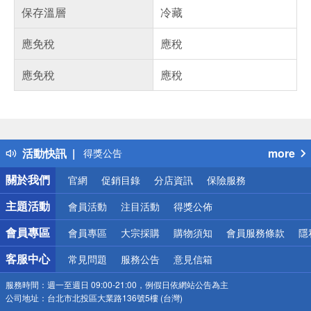
保存溫層
冷藏
應免稅
應稅
應免稅
應稅
偏遠地區配送
詐騙網頁！請小心！
得獎公告
活動快訊
more
熱門話題
銀行優惠
關於我們
官網
促銷目錄
分店資訊
保險服務
偏遠地區配送
詐騙網頁！請小心！
主題活動
會員活動
注目活動
得獎公佈
會員專區
會員專區
大宗採購
購物須知
會員服務條款
隱
客服中心
常見問題
服務公告
意見信箱
服務時間：
週一至週日 09:00-21:00，例假日依網站公告為主
公司地址：
台北市北投區大業路136號5樓 (台灣)