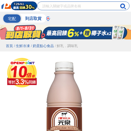
宅配
到店取貨
首頁
/ 生鮮冷凍
/ 奶蛋點心食品
/ 鮮乳．調味乳