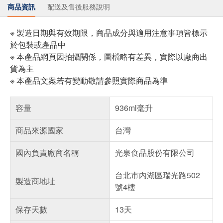
商品資訊
配送及售後服務說明
※ 製造日期與有效期限，商品成分與適用注意事項皆標示
於包裝或產品中
※ 本產品網頁因拍攝關係，圖檔略有差異，實際以廠商出
貨為主
※ 本產品文案若有變動敬請參照實際商品為準
容量
936ml毫升
商品來源國家
台灣
國內負責廠商名稱
光泉食品股份有限公司
台北市內湖區瑞光路502
製造商地址
號4樓
保存天數
13天