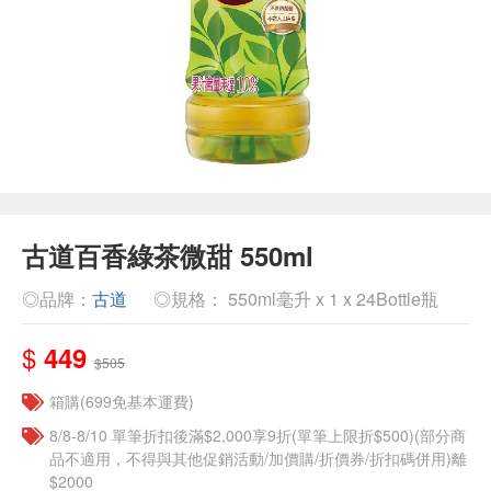
古道百香綠茶微甜 550ml
◎品牌：
古道
◎規格： 550ml毫升 x 1 x 24Bottle瓶
$
449
$505
箱購(699免基本運費)
8/8-8/10 單筆折扣後滿$2,000享9折(單筆上限折$500)(部分商
品不適用，不得與其他促銷活動/加價購/折價券/折扣碼併用)離
$2000