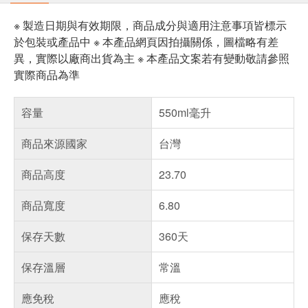
※ 製造日期與有效期限，商品成分與適用注意事項皆標示
於包裝或產品中 ※ 本產品網頁因拍攝關係，圖檔略有差
異，實際以廠商出貨為主 ※ 本產品文案若有變動敬請參照
實際商品為準
容量
550ml毫升
商品來源國家
台灣
商品高度
23.70
商品寬度
6.80
保存天數
360天
保存溫層
常溫
應免稅
應稅