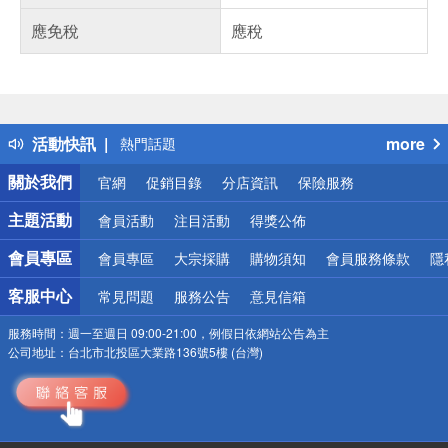
應免稅
應稅
偏遠地區配送
詐騙網頁！請小心！
得獎公告
活動快訊
more
熱門話題
銀行優惠
關於我們
官網
促銷目錄
分店資訊
保險服務
偏遠地區配送
詐騙網頁！請小心！
主題活動
會員活動
注目活動
得獎公佈
會員專區
會員專區
大宗採購
購物須知
會員服務條款
隱
客服中心
常見問題
服務公告
意見信箱
服務時間：
週一至週日 09:00-21:00，例假日依網站公告為主
公司地址：
台北市北投區大業路136號5樓 (台灣)