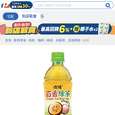
宅配
到店取貨
首頁
/ 飲料零食
/ 茶飲．咖啡
/ 綠茶．烏龍茶．其他茶飲
/ 綠茶