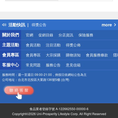
偏遠地區配送
詐騙網頁！請小心！
得獎公告
活動快訊
more
熱門話題
銀行優惠
關於我們
官網
促銷目錄
分店資訊
保險服務
偏遠地區配送
詐騙網頁！請小心！
主題活動
會員活動
注目活動
得獎公佈
會員專區
會員專區
大宗採購
購物須知
會員服務條款
隱
客服中心
常見問題
服務公告
意見信箱
服務時間：
週一至週日 09:00-21:00，例假日依網站公告為主
公司地址：
台北市北投區大業路136號5樓 (台灣)
食品業者登錄字號 A-122662550-00000-6
Copyright©2026 Uni-Prosperity Lifestyle Corp. All Right Reserved