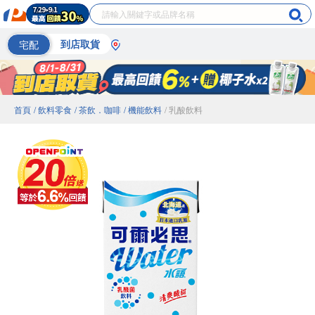
宅配
到店取貨
首頁
/ 飲料零食
/ 茶飲．咖啡
/ 機能飲料
/ 乳酸飲料