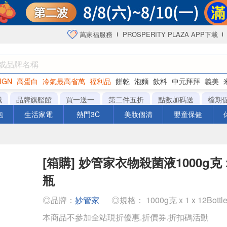
萬家福服務
PROSPERITY PLAZA APP下載
IGN
高蛋白
冷氣最高省萬
福利品
餅乾
泡麵
飲料
中元拜拜
義美
海苔
城
品牌旗艦館
買一送一
第二件五折
點數加碼送
檔期
泡
生活家電
熱門3C
美妝個清
嬰童保健
[箱購] 妙管家衣物殺菌液1000g克 x 
瓶
◎品牌：
妙管家
◎規格： 1000g克 x 1 x 12Bottl
本商品不參加全站現折優惠.折價券.折扣碼活動