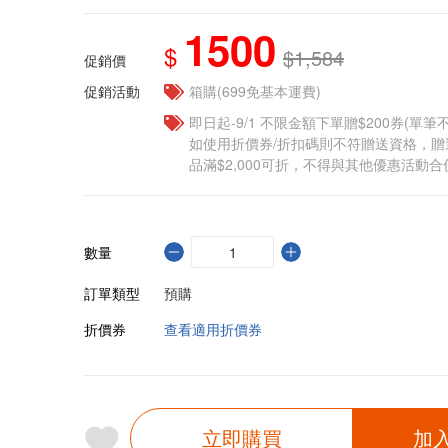
1500
$
$1,584
促銷價
促銷活動
箱購(699免基本運費)
即日起-9/1 不限金額下單贈$200券(單
如使用折價券/折扣碼則不符贈送資格，
品滿$2,000可折，不得與其他優惠活動合
數量
訂單類型
預購
折價券
查看適用折價券
立即購買
加