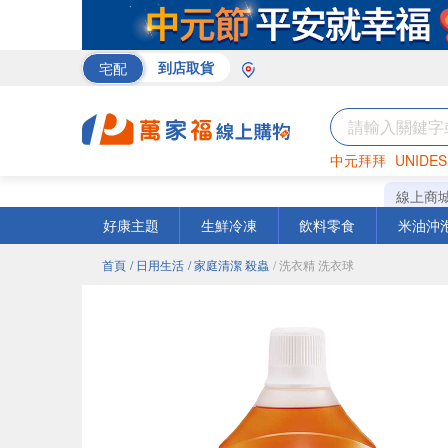
宅配
到店取貨
中元拜拜
UNIDES
巧克力
罐頭
咖啡
線上商
好康主題
生鮮冷凍
飲料零食
米油沖
首頁
/ 日用生活
/ 家庭清潔 殺蟲
/ 洗衣精 洗衣球