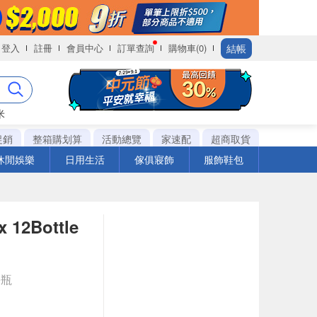
結帳
登入
註冊
會員中心
訂單查詢
購物車(0)
米
促銷
整箱購划算
活動總覽
家速配
超商取貨
休閒娛樂
日用生活
傢俱寢飾
服飾鞋包
12Bottle
e瓶