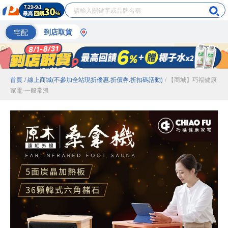
宅配
到店取貨
首頁
/ 線上商城(不參加全站現折優惠.折價券.折扣碼活動)
/ 【商城】巧福健康
家電-一般常溫