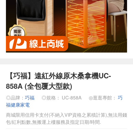
【巧福】遠紅外線原木桑拿機UC-
858A (全包覆大型款)
◎品牌：
巧福
◎規格： UC-858A
◎逛逛專館：
巧
福健康家電
商城限用信用卡支付(不納入VIP資格之累積計算),無法用錢
包/紅利點數,無搬運上樓服務及指定日期/時間.