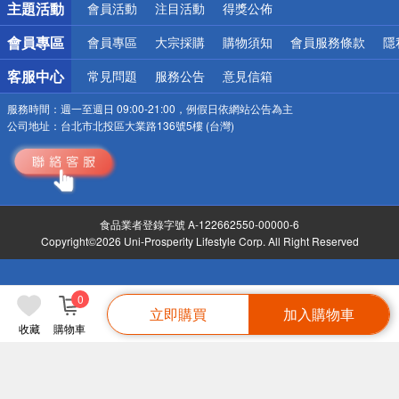
主題活動
會員活動
注目活動
得獎公佈
會員專區
會員專區
大宗採購
購物須知
會員服務條款
隱
客服中心
常見問題
服務公告
意見信箱
服務時間：
週一至週日 09:00-21:00，例假日依網站公告為主
公司地址：
台北市北投區大業路136號5樓 (台灣)
食品業者登錄字號 A-122662550-00000-6
Copyright©2026 Uni-Prosperity Lifestyle Corp. All Right Reserved
0
立即購買
加入購物車
收藏
購物車