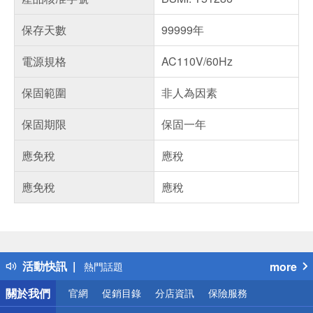
保存天數
99999年
電源規格
AC110V/60Hz
保固範圍
非人為因素
保固期限
保固一年
應免稅
應稅
應免稅
應稅
偏遠地區配送
詐騙網頁！請小心！
得獎公告
熱門話題
活動快訊
more
銀行優惠
偏遠地區配送
關於我們
官網
促銷目錄
分店資訊
保險服務
詐騙網頁！請小心！