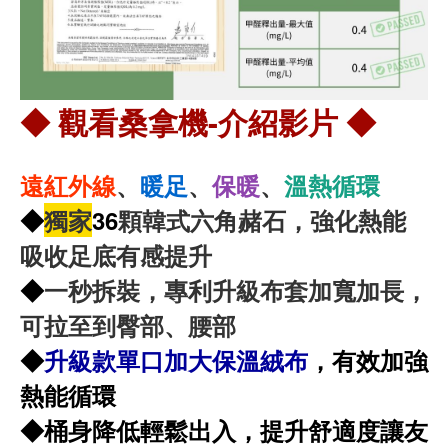
◆ 觀看桑拿機-介紹影片 ◆
遠紅外線
、
暖足
、
保暖
、
溫熱循環
◆
獨家
36
顆韓式六角赭石，強化熱能
吸收足底有感提升
◆
一秒拆裝，專利升級布套加寬加長，
可拉至到臀部、腰部
◆
升級款單口加大保溫絨布
，有效加強
熱能循環
◆桶身降低輕鬆出入，提升舒適度讓友