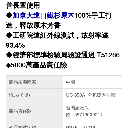
善長輩使用
◆
加拿大進口鐵杉原木
100%手工打
造，釋放原木芳香
◆
工研院遠紅外線測試，放射率達
93.4%
◆經濟部標準檢驗局驗證通過 T51286
◆
5000萬產品責任險
商品來源國家
中國
樣式(多規)
UC-858A (全包覆大型款)
台灣產物保
產品責任險
險:138713000011
產品核准字號
BSMI: T51286