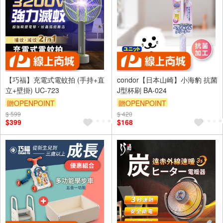
【巧福】充電式電蚊拍 (手持+直
condor【日本山崎】小海豹 抗菌
立+壁掛) UC-723
J型杯刷 BA-024
贈OPENPOINT
贈OPENPOINT
$ 599
$ 420
$399
$168