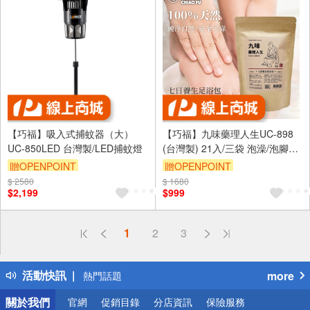
【巧福】吸入式捕蚊器（大）
【巧福】九味藥理人生UC-898
UC-850LED 台灣製/LED捕蚊燈
(台灣製) 21入/三袋 泡澡/泡腳包/
養生包/足浴劑/藥草包/淨身濕氣
贈OPENPOINT
贈OPENPOINT
驅寒泡腳/乾濕兩用)
$ 2580
$ 1680
$2,199
$999
偏遠地區配送
1
2
3
詐騙網頁！請小心！
得獎公告
活動快訊
more
熱門話題
銀行優惠
關於我們
官網
促銷目錄
分店資訊
保險服務
偏遠地區配送