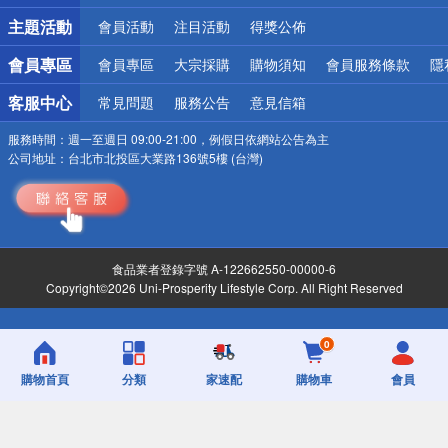
詐騙網頁！請小心！
主題活動
會員活動
注目活動
得獎公佈
會員專區
會員專區
大宗採購
購物須知
會員服務條款
隱
客服中心
常見問題
服務公告
意見信箱
服務時間：
週一至週日 09:00-21:00，例假日依網站公告為主
公司地址：
台北市北投區大業路136號5樓 (台灣)
食品業者登錄字號 A-122662550-00000-6
Copyright©2026 Uni-Prosperity Lifestyle Corp. All Right Reserved
0
購物首頁
分類
家速配
購物車
會員