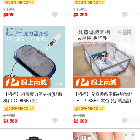
贈OPENPOINT
贈OPENPOINT
$ 1960
$ 15800
$699
$8,200
【巧福】超薄魔力塑身板(動動
【巧福】兒童遊戲圍欄+地墊組
機) UC-996B (藍)
CF-1216SET 灰色 (台灣認證)
贈OPENPOINT
贈OPENPOINT
$ 4280
$ 3680
$3,580
$2,680