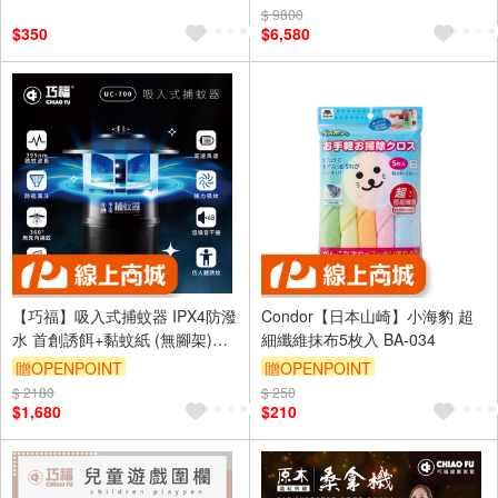
毯/地墊/踏墊)
$ 9800
$350
$6,580
【巧福】吸入式捕蚊器 IPX4防潑
Condor【日本山崎】小海豹 超
水 首創誘餌+黏蚊紙 (無腳架)
細纖維抹布5枚入 BA-034
UC-700
贈OPENPOINT
贈OPENPOINT
$ 2180
$ 250
$1,680
$210