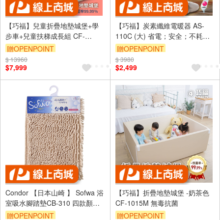
【巧福】兒童折疊地墊城堡+學
【巧福】炭素纖維電暖器 AS-
步車+兒童扶梯成長組 CF-
110C (大) 省電；安全；不耗氧
1015M
(台灣製)
贈OPENPOINT
贈OPENPOINT
$ 13960
$ 3980
$7,999
$2,499
Condor 【日本山崎 】 Sofwa 浴
【巧福】折疊地墊城堡 -奶茶色
室吸水腳踏墊CB-310 四款顏色-
CF-1015M 無毒抗菌
三種尺寸 (抗菌/防滑/吸水墊/地
贈OPENPOINT
贈OPENPOINT