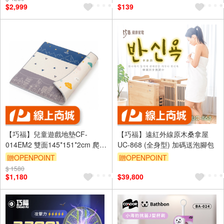
$2,999
$139
【巧福】兒童遊戲地墊CF-
【巧福】遠紅外線原木桑拿屋
014EM2 雙面145*151*2cm 爬行
UC-868 (全身型) 加碼送泡腳包
墊/防撞墊/止滑墊
贈OPENPOINT
贈OPENPOINT
$ 1580
$1,180
$39,800