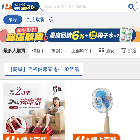
宅配
到店取貨
最多人購買
價格↓
筆劃少
上架時間↓
圖表
篩選
【商城】巧福健康家電-一般常溫