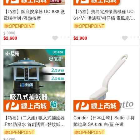
【巧福】腳底按摩器 UC-888 微
【巧福】寶島電風懷舊機種 UC-
電腦控制 /溫熱按摩
614V1 港邊藍/柑仔橘 電風扇/循
環扇/電扇
贈OPENPOINT
贈OPENPOINT
$ 3980
$2,680
$2,980
【巧福】(二入組) 吸入式捕蚊器
Condor【日本山崎】Satto 手持
IPX4防潑水 首創誘餌+黏蚊紙
隙縫刷 SA-026 白/藍 任選
(無腳架) UC-700
贈OPENPOINT
贈OPENPOINT
$ 4280