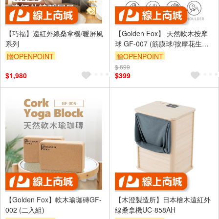
【巧福】遠紅外線桑拿機/暖屏風
【Golden Fox】 天然軟木按摩
系列
球 GF-007 (筋膜球/按摩花生球/
運動按摩)
贈OPENPOINT
贈OPENPOINT
$ 699
$1,980
$399
【Golden Fox】軟木瑜珈磚GF-
【木澄製造所】日本檜木遠紅外
002 (二入組)
線桑拿機UC-858AH