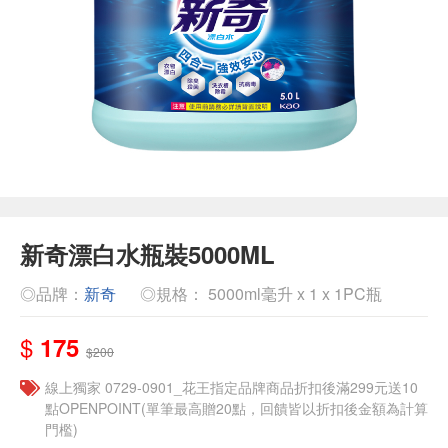
新奇漂白水瓶裝5000ML
◎品牌：
新奇
◎規格： 5000ml毫升 x 1 x 1PC瓶
$
175
$200
線上獨家 0729-0901_花王指定品牌商品折扣後滿299元送10
點OPENPOINT(單筆最高贈20點，回饋皆以折扣後金額為計算
門檻)