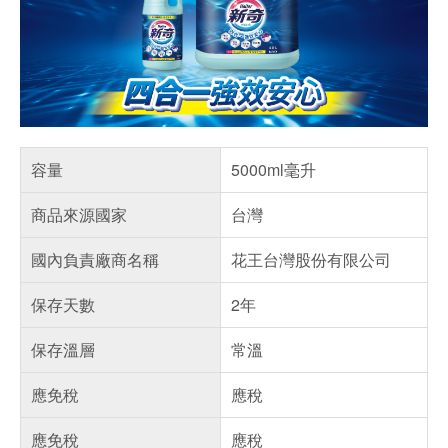
容量
5000ml毫升
商品來源國家
台灣
國內負責廠商名稱
花王台灣股份有限公司
保存天數
2年
保存溫層
常溫
應免稅
應稅
應免稅
應稅