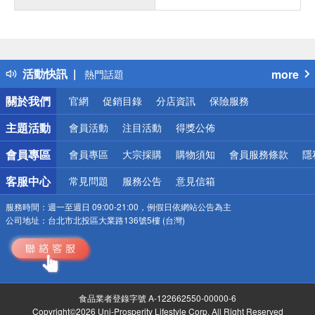
偏遠地區配送
詐騙網頁！請小心！
得獎公告
活動快訊
more
熱門話題
銀行優惠
關於我們
官網
促銷目錄
分店資訊
保險服務
偏遠地區配送
詐騙網頁！請小心！
主題活動
會員活動
注目活動
得獎公佈
會員專區
會員專區
大宗採購
購物須知
會員服務條款
隱
客服中心
常見問題
服務公告
意見信箱
服務時間：
週一至週日 09:00-21:00，例假日依網站公告為主
公司地址：
台北市北投區大業路136號5樓 (台灣)
食品業者登錄字號 A-122662550-00000-6
Copyright©2026 Uni-Prosperity Lifestyle Corp. All Right Reserved