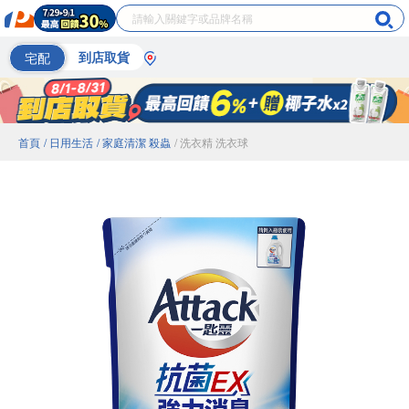
宅配
到店取貨
首頁
/ 日用生活
/ 家庭清潔 殺蟲
/ 洗衣精 洗衣球