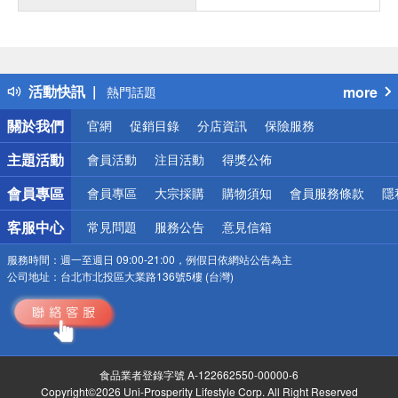
偏遠地區配送
詐騙網頁！請小心！
得獎公告
活動快訊
more
熱門話題
銀行優惠
關於我們
官網
促銷目錄
分店資訊
保險服務
偏遠地區配送
詐騙網頁！請小心！
主題活動
會員活動
注目活動
得獎公佈
會員專區
會員專區
大宗採購
購物須知
會員服務條款
隱
客服中心
常見問題
服務公告
意見信箱
服務時間：
週一至週日 09:00-21:00，例假日依網站公告為主
公司地址：
台北市北投區大業路136號5樓 (台灣)
食品業者登錄字號 A-122662550-00000-6
Copyright©2026 Uni-Prosperity Lifestyle Corp. All Right Reserved