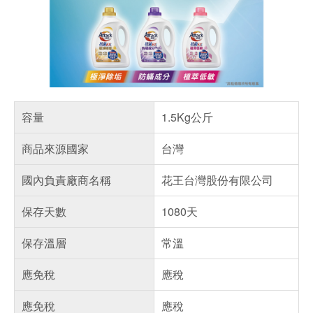
容量
1.5Kg公斤
商品來源國家
台灣
國內負責廠商名稱
花王台灣股份有限公司
保存天數
1080天
保存溫層
常溫
應免稅
應稅
應免稅
應稅