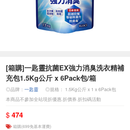
[箱購]一匙靈抗菌EX強力消臭洗衣精補
充包1.5Kg公斤 x 6Pack包/箱
◎品牌：
一匙靈
◎規格： 1.5Kg公斤 x 1 x 6Pack包
本商品不參加全站現折優惠.折價券.折扣碼活動
$
474
箱購(699免基本運費)