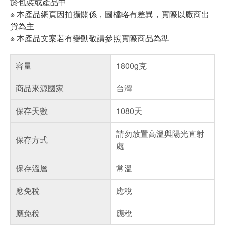
於包裝或產品中
※ 本產品網頁因拍攝關係，圖檔略有差異，實際以廠商出
貨為主
※ 本產品文案若有變動敬請參照實際商品為準
容量
1800g克
商品來源國家
台灣
保存天數
1080天
請勿放置高溫與陽光直射
保存方式
處
保存溫層
常溫
應免稅
應稅
應免稅
應稅