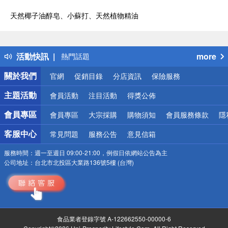
天然椰子油醇皂、小蘇打、天然植物精油
偏遠地區配送
詐騙網頁！請小心！
得獎公告
活動快訊
more
熱門話題
銀行優惠
關於我們
官網
促銷目錄
分店資訊
保險服務
偏遠地區配送
詐騙網頁！請小心！
主題活動
會員活動
注目活動
得獎公佈
會員專區
會員專區
大宗採購
購物須知
會員服務條款
隱
客服中心
常見問題
服務公告
意見信箱
服務時間：
週一至週日 09:00-21:00，例假日依網站公告為主
公司地址：
台北市北投區大業路136號5樓 (台灣)
食品業者登錄字號 A-122662550-00000-6