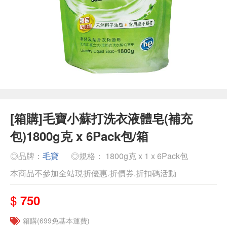
[箱購]毛寶小蘇打洗衣液體皂(補充
包)1800g克 x 6Pack包/箱
◎品牌：
毛寶
◎規格： 1800g克 x 1 x 6Pack包
本商品不參加全站現折優惠.折價券.折扣碼活動
$
750
箱購(699免基本運費)