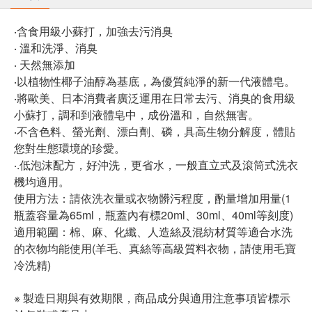
‧含食用級小蘇打，加強去污消臭
‧ 溫和洗淨、消臭
‧ 天然無添加
‧以植物性椰子油醇為基底，為優質純淨的新一代液體皂。
‧將歐美、日本消費者廣泛運用在日常去污、消臭的食用級
小蘇打，調和到液體皂中，成份溫和，自然無害。
‧不含色料、螢光劑、漂白劑、磷，具高生物分解度，體貼
您對生態環境的珍愛。
‧.低泡沫配方，好沖洗，更省水，一般直立式及滾筒式洗衣
機均適用。
使用方法：請依洗衣量或衣物髒污程度，酌量增加用量(1
瓶蓋容量為65ml，瓶蓋內有標20ml、30ml、40ml等刻度)
適用範圍：棉、麻、化纖、人造絲及混紡材質等適合水洗
的衣物均能使用(羊毛、真絲等高級質料衣物，請使用毛寶
冷洗精)
※ 製造日期與有效期限，商品成分與適用注意事項皆標示