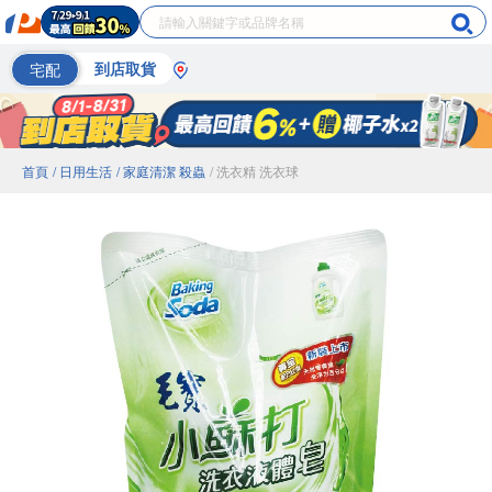
宅配
到店取貨
首頁
/ 日用生活
/ 家庭清潔 殺蟲
/ 洗衣精 洗衣球