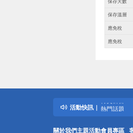
保存天數
保存溫層
應免稅
應免稅
偏遠地區配
詐騙網頁！
得獎公告
活動快訊
熱門話題
銀行優惠
偏遠地區配
關於我們
主題活動
會員專區
詐騙網頁！