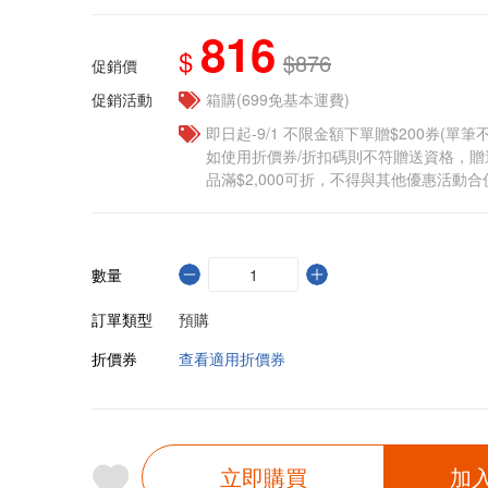
816
$
$876
促銷價
促銷活動
箱購(699免基本運費)
即日起-9/1 不限金額下單贈$200券(單
如使用折價券/折扣碼則不符贈送資格，
品滿$2,000可折，不得與其他優惠活動合
數量
訂單類型
預購
折價券
查看適用折價券
立即購買
加