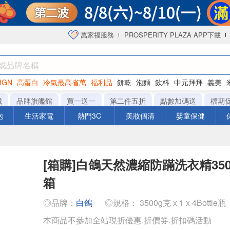
萬家福服務
PROSPERITY PLAZA APP下載
IGN
高蛋白
冷氣最高省萬
福利品
餅乾
泡麵
飲料
中元拜拜
義美
海苔
城
品牌旗艦館
買一送一
第二件五折
點數加碼送
檔期
泡
生活家電
熱門3C
美妝個清
嬰童保健
[箱購]白鴿天然濃縮防蹣洗衣精3500
箱
◎品牌：
白鴿
◎規格： 3500g克 x 1 x 4Bottle瓶
本商品不參加全站現折優惠.折價券.折扣碼活動