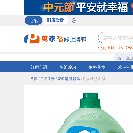
宅配
到店取貨
中元拜拜
UNIDES
巧克力
罐頭
咖啡
線上商
好康主題
生鮮冷凍
飲料零食
米油沖
首頁
/ 日用生活
/ 家庭清潔 殺蟲
/ 洗衣精 洗衣球