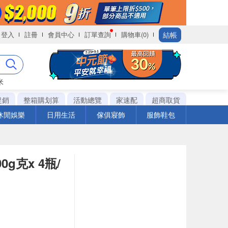
結帳
登入
註冊
會員中心
訂單查詢
購物車(0)
米
促銷
整箱購划算
活動總覽
家速配
超商取貨
休閒娛樂
日用生活
傢俱寢飾
服飾鞋包
g克x 4瓶/