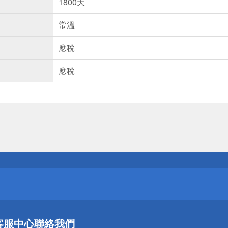
1800天
常溫
應稅
應稅
送
請小心！
送
客服中心
聯絡我們
請小心！