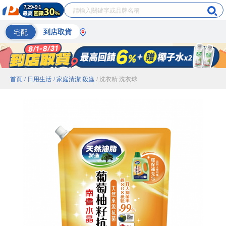
宅配
到店取貨
首頁
/ 日用生活
/ 家庭清潔 殺蟲
/ 洗衣精 洗衣球