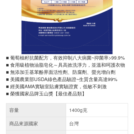
■ 葡萄柚籽抗菌配方，有效抑制八大病菌~抑菌率>99.9%
■ 食用級植物油脂皂化～具高效洗淨力，並溫和呵護衣物
■ 無添加壬基苯酚界面活性劑、防腐劑、螢光增白劑
■ 美國農業部USDA綠色產品驗證~生質含量高達99%
■ 經美國AMA實驗室貼膚實驗證實，低敏不刺激
■ 榮獲國家品牌玉山獎【最佳產品類】
容量
1400g克
商品來源國家
台灣