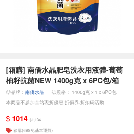
[箱購] 南僑水晶肥皂洗衣用液體-葡萄
柚籽抗菌NEW 1400g克 x 6PC包/箱
◎品牌：
南僑水晶
◎規格： 1400g克 x 1 x 6PC包
本商品不參加全站現折優惠.折價券.折扣碼活動
$
1014
$1,134
箱購(699免基本運費)