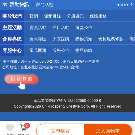
活動快訊
more
熱門話題
銀行優惠
關於我們
官網
促銷目錄
分店資訊
保險服務
偏遠地區配送
詐騙網頁！請小心！
主題活動
會員活動
注目活動
得獎公佈
會員專區
會員專區
大宗採購
購物須知
會員服務條款
隱
客服中心
常見問題
服務公告
意見信箱
服務時間：
週一至週日 09:00-21:00，例假日依網站公告為主
公司地址：
台北市北投區大業路136號5樓 (台灣)
食品業者登錄字號 A-122662550-00000-6
Copyright©2026 Uni-Prosperity Lifestyle Corp. All Right Reserved
0
立即購買
加入購物車