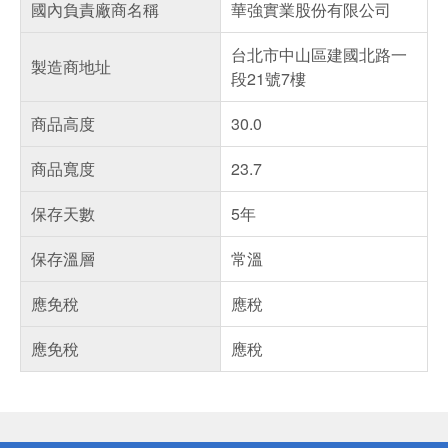
國內負責廠商名稱
華強實業股份有限公司
台北市中山區建國北路一
製造商地址
段21號7樓
商品高度
30.0
商品寬度
23.7
保存天數
5年
保存溫層
常溫
應免稅
應稅
應免稅
應稅
偏遠地區配送
詐騙網頁！請小心！
得獎公告