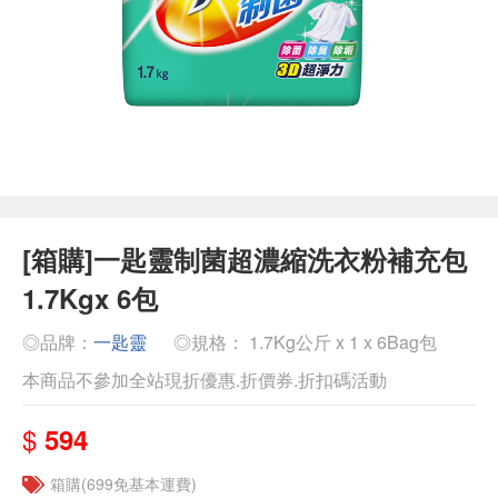
[箱購]一匙靈制菌超濃縮洗衣粉補充包
1.7Kgx 6包
◎品牌：
一匙靈
◎規格： 1.7Kg公斤 x 1 x 6Bag包
本商品不參加全站現折優惠.折價券.折扣碼活動
$
594
箱購(699免基本運費)