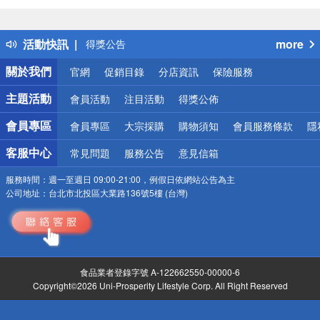
詐騙網頁！請小心！
得獎公告
活動快訊
more
熱門話題
銀行優惠
關於我們
官網
促銷目錄
分店資訊
保險服務
偏遠地區配送
詐騙網頁！請小心！
主題活動
會員活動
注目活動
得獎公佈
會員專區
會員專區
大宗採購
購物須知
會員服務條款
隱
客服中心
常見問題
服務公告
意見信箱
服務時間：
週一至週日 09:00-21:00，例假日依網站公告為主
公司地址：
台北市北投區大業路136號5樓 (台灣)
食品業者登錄字號 A-122662550-00000-6
Copyright©2026 Uni-Prosperity Lifestyle Corp. All Right Reserved