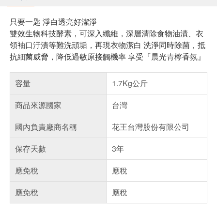
只要一匙 淨白透亮好潔淨
雙效生物科技酵素，可深入纖維，深層清除食物油漬、衣
領袖口汙漬等難洗頑垢，再現衣物潔白 洗淨同時除菌，抵
抗細菌威脅，降低過敏原接觸機率 享受『晨光青檸香氛』
容量
1.7Kg公斤
商品來源國家
台灣
國內負責廠商名稱
花王台灣股份有限公司
保存天數
3年
應免稅
應稅
應免稅
應稅
偏遠地區配送