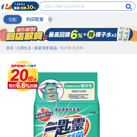
宅配
到店取貨
首頁
/ 日用生活
/ 家庭清潔 殺蟲
/ 洗衣精 洗衣球