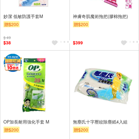
妙潔 低敏防護手套M
神膚奇肌魔術拖把(膠棉拖把)
贈$200
贈$200
$ 49
$38
$399
OP加長耐用強化手套 M
無塵氏十字壓紋除塵紙4入組
贈$200
贈$200