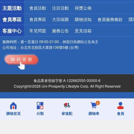
詐騙網頁！請小心！
主題活動
會員活動
注目活動
得獎公佈
會員專區
會員專區
大宗採購
購物須知
會員服務條款
隱
客服中心
常見問題
服務公告
意見信箱
服務時間：
週一至週日 09:00-21:00，例假日依網站公告為主
公司地址：
台北市北投區大業路136號5樓 (台灣)
食品業者登錄字號 A-122662550-00000-6
Copyright©2026 Uni-Prosperity Lifestyle Corp. All Right Reserved
0
購物首頁
分類
家速配
購物車
會員