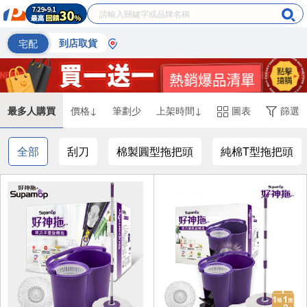
宅配
到店取貨
最多人購買
價格↓
筆劃少
上架時間↓
圖表
篩選
全部
刮刀
棉製圓型拖把頭
純棉T型拖把頭