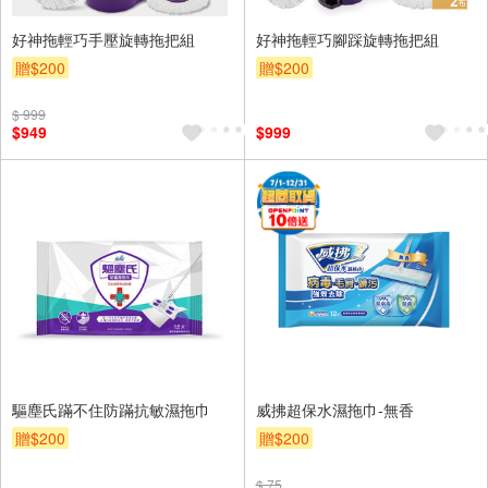
好神拖輕巧手壓旋轉拖把組
好神拖輕巧腳踩旋轉拖把組
贈$200
贈$200
$ 999
$949
$999
驅塵氏蹣不住防蹣抗敏濕拖巾
威拂超保水濕拖巾-無香
贈$200
贈$200
$ 75