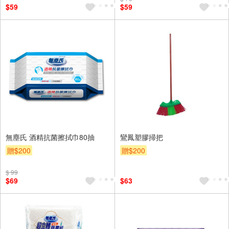
$59
$59
無塵氏 酒精抗菌擦拭巾80抽
鸞鳳塑膠掃把
贈$200
贈$200
$ 99
$69
$63