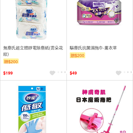
無塵氏超立體靜電除塵紙(雲朵花
驅塵氏抗菌濕拖巾-薰衣草
紋)
贈$200
贈$200
$199
$49