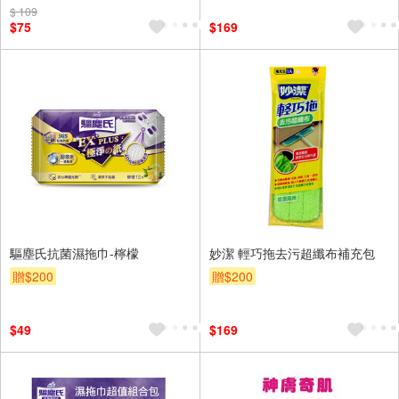
$ 109
$75
$169
驅塵氏抗菌濕拖巾-檸檬
妙潔 輕巧拖去污超纖布補充包
贈$200
贈$200
$49
$169