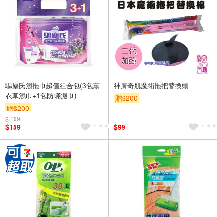
驅塵氏濕拖巾超值組合包(3包薰
神膚奇肌魔術拖把替換頭
衣草濕巾+1包防蟎濕巾)
贈$200
贈$200
$ 199
$159
$99