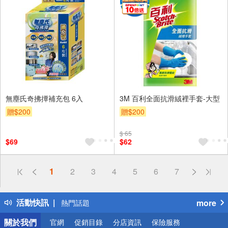
無塵氏奇拂撢補充包 6入
3M 百利全面抗滑絨裡手套-大型
贈$200
贈$200
$ 65
$69
$62
偏遠地區配送
1
2
3
4
5
6
7
詐騙網頁！請小心！
得獎公告
活動快訊
more
熱門話題
銀行優惠
關於我們
官網
促銷目錄
分店資訊
保險服務
偏遠地區配送